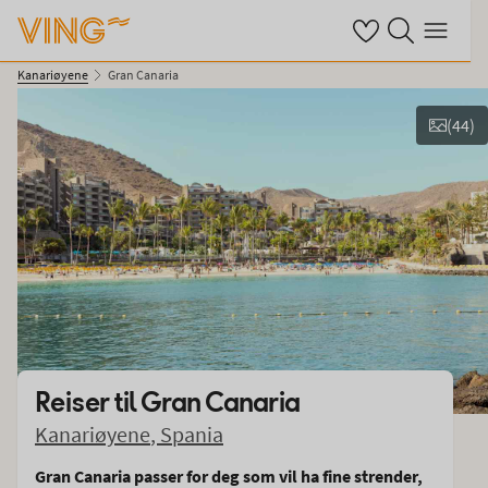
Se dine sparte hot
Søk på ving.no
Meny
Kanariøyene
Gran Canaria
(
44
)
Se bilder og film
Reiser til
Gran Canaria
Kanariøyene
,
Spania
Gran Canaria passer for deg som vil ha fine strender,