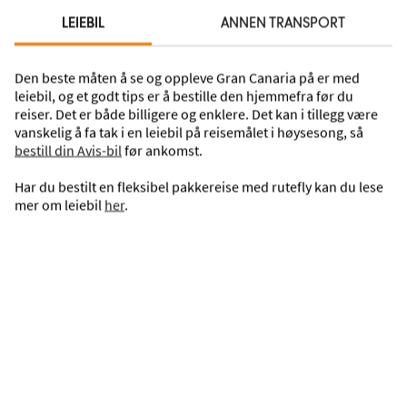
LEIEBIL
ANNEN TRANSPORT
Den beste måten å se og oppleve Gran Canaria på er med
leiebil, og et godt tips er å bestille den hjemmefra før du
reiser. Det er både billigere og enklere. Det kan i tillegg være
Green Garden
vanskelig å fa tak i en leiebil på reisemålet i høysesong, så
Playa del Inglés, Gran Canaria, Spania
bestill din Avis-bil
før ankomst.
+
Har du bestilt en fleksibel pakkereise med rutefly kan du lese
Fly + del i 2-romsleilighet med balkong
mer om leiebil
her
.
1 uke
Avreise 10. des 2026 fra Oslo, Gardermoen
1.500,— rabatt
6.645,—
VELG
Pris pr. person