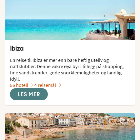
Ibiza
En reise til Ibiza er mer enn bare heftig uteliv og 
nattklubber. Denne vakre øya byr i tillegg på shopping, 
fine sandstrender, gode snorklemuligheter og landlig 
idyll.
56 hotell
4 reisemål
LES MER