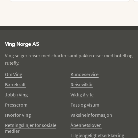
Ving - bunntekst
Ving Norge AS
Ving selger reiser med charter samt pakkereiser med hotell og
rutefly.
Om Ving
Kundeservice
Bærekraft
Reisevilkår
Jobb i Ving
Viktig å vite
Presserom
Pass og visum
Hvorfor Ving
Vaksineinformasjon
Retningslinjer for sosiale
Åpenhetsloven
medier
Tilgjengelighetserklæring