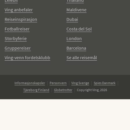
Leiebil
Thailand
Ving anbefaler
Maldivene
Reiseinspirasjon
Dubai
Fotballreiser
Costa del Sol
Storbyferie
London
Gruppereiser
Barcelona
Ving-venn fordelsklubb
Se alle reisemål
Informasjonskapsler
Personvern
Ving Sverige
Spies Danmark
Tjäreborg Finland
Globetrotter
Copyright Ving, 2026