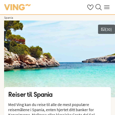
Se dine sparte h
Søk på ving.n
Meny
Spania
(
30
)
Vis bilder
Reiser til
Spania
Med Ving kan du reise til alle de mest populære
reisemålene i Spania, enten hjertet ditt banker for
Kanariøyene, Mallorca eller klassiske Costa del Sol.