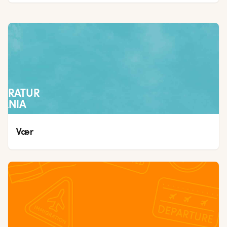
PERATUR
PANIA
Vær 