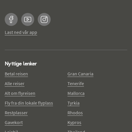
Facebook
YouTube
Instagram
Last ned vår app
Nyttige lenker
Betal reisen
Gran Canaria
Alle reiser
Tenerife
Alt om flyreisen
Mallorca
Fly fra din lokale flyplass
Tyrkia
Restplasser
Rhodos
Gavekort
Kypros