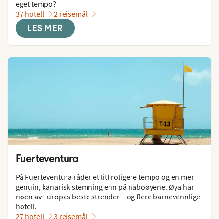
eget tempo?
37 hotell
2 reisemål
LES MER
Fuerteventura
På Fuerteventura råder et litt roligere tempo og en mer 
genuin, kanarisk stemning enn på naboøyene. Øya har 
noen av Europas beste strender – og flere barnevennlige 
hotell.
27 hotell
3 reisemål