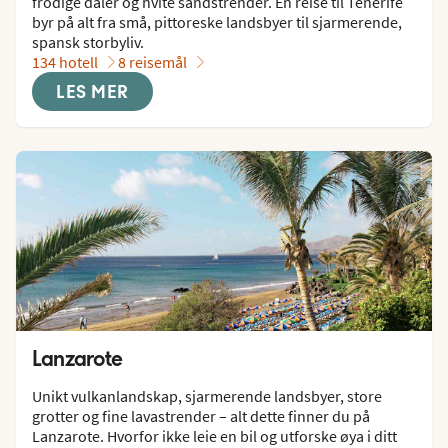
frodige daler og hvite sandstrender. En reise til Tenerife 
byr på alt fra små, pittoreske landsbyer til sjarmerende, 
spansk storbyliv.
134 hotell
8 reisemål
LES MER
Lanzarote
Unikt vulkanlandskap, sjarmerende landsbyer, store 
grotter og fine lavastrender – alt dette finner du på 
Lanzarote. Hvorfor ikke leie en bil og utforske øya i ditt 