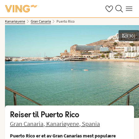
Se dine sparte h
Søk på ving.n
Meny
Kanariøyene
Gran Canaria
Puerto Rico
(
30
)
Vis bilder
Reiser til
Puerto Rico
Gran Canaria
,
Kanariøyene
,
Spania
Puerto Rico er et av Gran Canarias mest populære