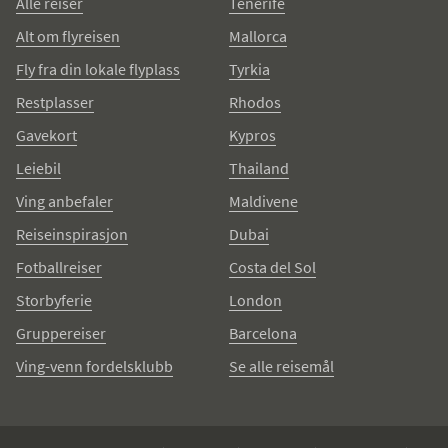
Alle reiser
Tenerife
Alt om flyreisen
Mallorca
Fly fra din lokale flyplass
Tyrkia
Restplasser
Rhodos
Gavekort
Kypros
Leiebil
Thailand
Ving anbefaler
Maldivene
Reiseinspirasjon
Dubai
Fotballreiser
Costa del Sol
Storbyferie
London
Gruppereiser
Barcelona
Ving-venn fordelsklubb
Se alle reisemål