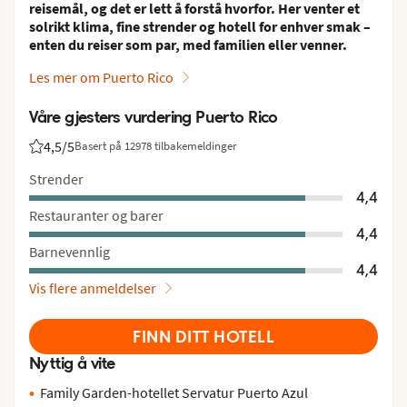
reisemål, og det er lett å forstå hvorfor. Her venter et
solrikt klima, fine strender og hotell for enhver smak –
enten du reiser som par, med familien eller venner.
Les mer om Puerto Rico
Våre gjesters vurdering Puerto Rico
4,5
/5
Basert på 12978 tilbakemeldinger
Vurdering fra Vings gjester: 4.5/5
Strender
4,4
Restauranter og barer
4,4
Barnevennlig
4,4
Vis flere anmeldelser
FINN DITT HOTELL
Nyttig å vite
Family Garden-hotellet Servatur Puerto Azul