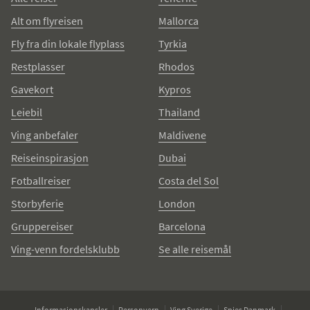
Alt om flyreisen
Mallorca
Fly fra din lokale flyplass
Tyrkia
Restplasser
Rhodos
Gavekort
Kypros
Leiebil
Thailand
Ving anbefaler
Maldivene
Reiseinspirasjon
Dubai
Fotballreiser
Costa del Sol
Storbyferie
London
Gruppereiser
Barcelona
Ving-venn fordelsklubb
Se alle reisemål
Informasjonskapsler
Personvern
Ving Sverige
Spies Danmark