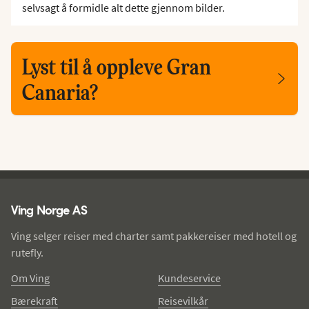
selvsagt å formidle alt dette gjennom bilder.
Lyst til å oppleve Gran
Canaria?
Ving - bunntekst
Ving Norge AS
Ving selger reiser med charter samt pakkereiser med hotell og
rutefly.
Om Ving
Kundeservice
Bærekraft
Reisevilkår