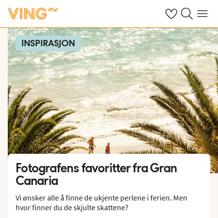
Se dine sparte h
Søk på ving.n
Meny
INSPIRASJON
Fotografens favoritter fra Gran
Canaria
Vi ønsker alle å finne de ukjente perlene i ferien. Men
hvor finner du de skjulte skattene?