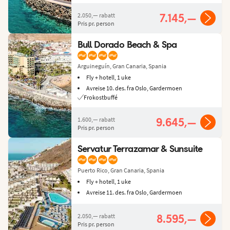
2.050,—
rabatt
7.145,—
Pris pr. person
Bull Dorado Beach & Spa
Arguineguín, Gran Canaria, Spania
Fly + hotell, 1 uke
Avreise 10. des. fra Oslo, Gardermoen
Frokostbuffé
1.600,—
rabatt
9.645,—
Pris pr. person
Servatur Terrazamar & Sunsuite
Puerto Rico, Gran Canaria, Spania
Fly + hotell, 1 uke
Avreise 11. des. fra Oslo, Gardermoen
2.050,—
rabatt
8.595,—
Pris pr. person