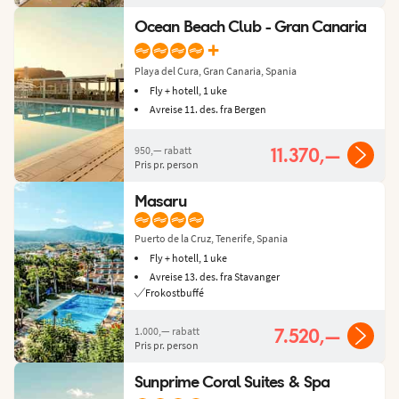
Ocean Beach Club - Gran Canaria
+
Playa del Cura, Gran Canaria, Spania
Fly + hotell, 1 uke
Avreise 11. des. fra Bergen
950,—
rabatt
11.370,—
Pris pr. person
Masaru
Puerto de la Cruz, Tenerife, Spania
Fly + hotell, 1 uke
Avreise 13. des. fra Stavanger
Frokostbuffé
1.000,—
rabatt
7.520,—
Pris pr. person
Sunprime Coral Suites & Spa