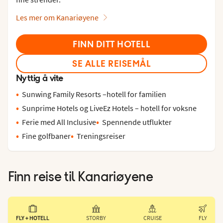
Les mer om Kanariøyene
FINN DITT HOTELL
SE ALLE REISEMÅL
Nyttig å vite
Sunwing Family Resorts –hotell for familien
Sunprime Hotels og LiveEz Hotels – hotell for voksne
Ferie med All Inclusive
Spennende utflukter
Fine golfbaner
Treningsreiser
Finn reise til
Kanariøyene
FLY + HOTELL
STORBY
CRUISE
FLY