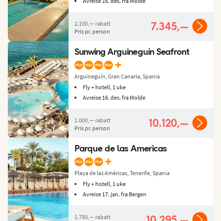
Avreise 16. des. fra Molde
2.100,—
rabatt
7.345,—
Pris pr. person
Sunwing Arguineguín Seafront
+
Arguineguín, Gran Canaria, Spania
Fly + hotell, 1 uke
Avreise 16. des. fra Molde
1.000,—
rabatt
10.120,—
Pris pr. person
Parque de las Americas
+
Playa de las Américas, Tenerife, Spania
Fly + hotell, 1 uke
Avreise 17. jan. fra Bergen
1.750,—
rabatt
10.295,—