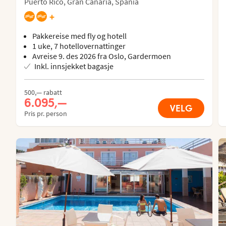
Puerto Rico, Gran Canaria, Spania
+
Pakkereise med fly og hotell
1 uke, 7 hotellovernattinger
Avreise 9. des 2026 fra Oslo, Gardermoen
Inkl. innsjekket bagasje
500,— rabatt
6.095,—
VELG
Pris pr. person