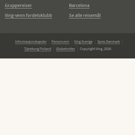
Gruppereiser
Barcelona
Ving-venn fordelsklubb
Se alle reisemål
Informasjonskapsler
Personvern
Ving Sverige
Spies Danmark
Tjäreborg Finland
Globetrotter
Copyright Ving, 2026