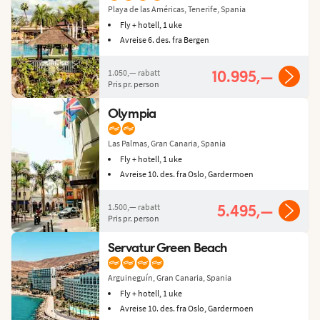
Playa de las Américas, Tenerife, Spania
Fly + hotell, 1 uke
Avreise 6. des. fra Bergen
1.050,—
rabatt
10.995,—
Pris pr. person
Olympia
Las Palmas, Gran Canaria, Spania
Fly + hotell, 1 uke
Avreise 10. des. fra Oslo, Gardermoen
1.500,—
rabatt
5.495,—
Pris pr. person
Servatur Green Beach
Arguineguín, Gran Canaria, Spania
Fly + hotell, 1 uke
Avreise 10. des. fra Oslo, Gardermoen