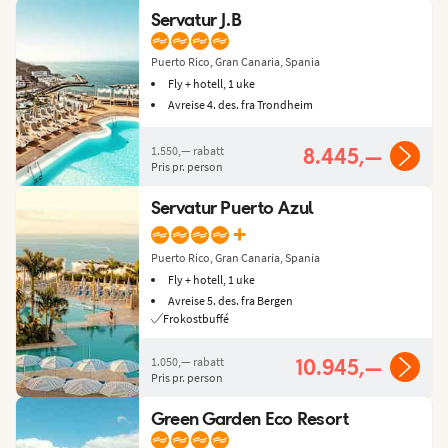
Servatur J.B
Puerto Rico, Gran Canaria, Spania
Fly + hotell, 1 uke
Avreise 4. des. fra Trondheim
1.550,—
rabatt
8.445,—
Pris pr. person
Servatur Puerto Azul
+
Puerto Rico, Gran Canaria, Spania
Fly + hotell, 1 uke
Avreise 5. des. fra Bergen
Frokostbuffé
1.050,—
rabatt
10.945,—
Pris pr. person
Green Garden Eco Resort