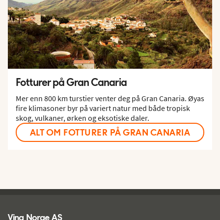
Fotturer på Gran Canaria
Mer enn 800 km turstier venter deg på Gran Canaria. Øyas
fire klimasoner byr på variert natur med både tropisk
skog, vulkaner, ørken og eksotiske daler.
ALT OM FOTTURER PÅ GRAN CANARIA
Ving - bunntekst
Ving Norge AS