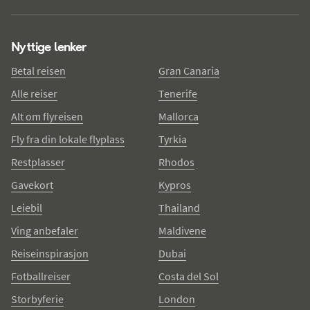
Nyttige lenker
Betal reisen
Gran Canaria
Alle reiser
Tenerife
Alt om flyreisen
Mallorca
Fly fra din lokale flyplass
Tyrkia
Restplasser
Rhodos
Gavekort
Kypros
Leiebil
Thailand
Ving anbefaler
Maldivene
Reiseinspirasjon
Dubai
Fotballreiser
Costa del Sol
Storbyferie
London