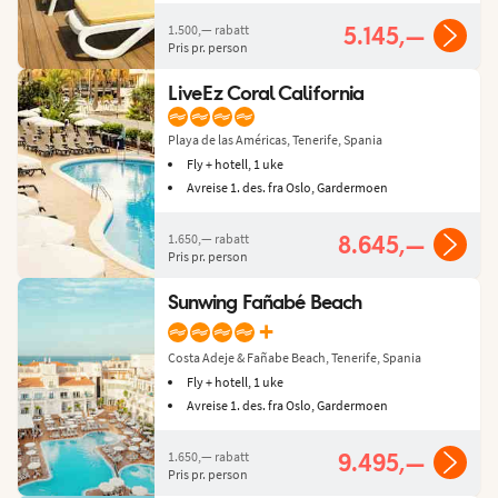
1.500,—
rabatt
5.145,—
Pris pr. person
LiveEz Coral California
Playa de las Américas, Tenerife, Spania
Fly + hotell, 1 uke
Avreise 1. des. fra Oslo, Gardermoen
1.650,—
rabatt
8.645,—
Pris pr. person
Sunwing Fañabé Beach
+
Costa Adeje & Fañabe Beach, Tenerife, Spania
Fly + hotell, 1 uke
Avreise 1. des. fra Oslo, Gardermoen
1.650,—
rabatt
9.495,—
Pris pr. person