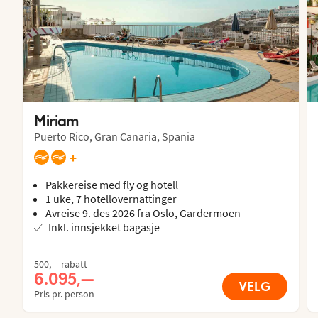
Miriam
Puerto Rico, Gran Canaria, Spania
+
Pakkereise med fly og hotell
1 uke, 7 hotellovernattinger
Avreise 9. des 2026 fra Oslo, Gardermoen
Inkl. innsjekket bagasje
500,— rabatt
6.095,—
VELG
Pris pr. person