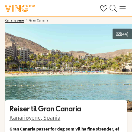
Se dine sparte h
Søk på ving.n
Meny
Kanariøyene
Gran Canaria
(
44
)
Se bilder og film
Reiser til
Gran Canaria
Kanariøyene
,
Spania
Gran Canaria passer for deg som vil ha fine strender, et