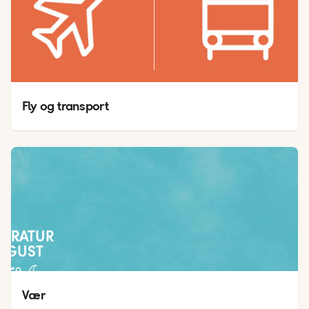
Fly og transport
PERATUR
AUGUST
25
°
20
°
Vær 