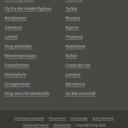
Fly fra din lokale flyplass
Tyrkia
Restplasser
Rhodos
Gavekort
Kypros
Leiebil
Thailand
Ving anbefaler
Maldivene
Reiseinspirasjon
Dubai
Fotballreiser
Costa del Sol
Storbyferie
London
Gruppereiser
Barcelona
Ving-venn fordelsklubb
Se alle reisemål
Informasjonskapsler
Personvern
Ving Sverige
Spies Danmark
Tjäreborg Finland
Globetrotter
Copyright Ving, 2026