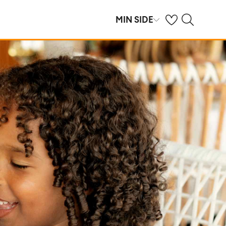
Se dine sparte hot
Søk på ving.no
MIN SIDE