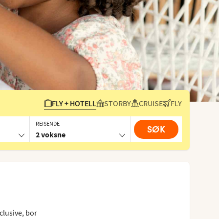
FLY + HOTELL
STORBY
CRUISE
FLY
REISENDE
SØK
2 voksne
clusive, bor