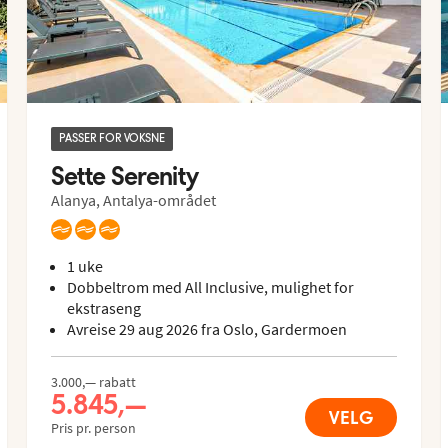
PASSER FOR VOKSNE
Sette Serenity
Alanya, Antalya-området
1 uke
Dobbeltrom med All Inclusive, mulighet for
ekstraseng
Avreise 29 aug 2026 fra Oslo, Gardermoen
3.000,— rabatt
5.845,—
VELG
Pris pr. person