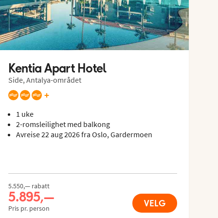
Kentia Apart Hotel
Side, Antalya-området
+
1 uke
2-romsleilighet med balkong
Avreise 22 aug 2026 fra Oslo, Gardermoen
5.550,— rabatt
5.895,—
VELG
Pris pr. person