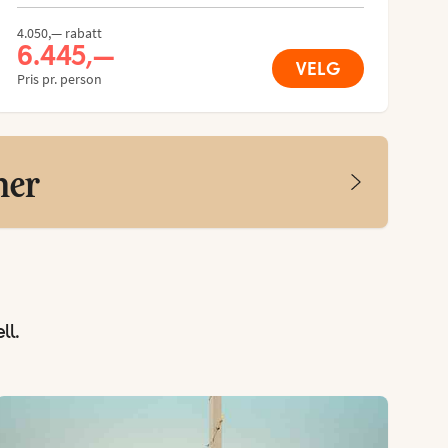
4.050,— rabatt
6.445,—
VELG
Pris pr. person
her
ll.