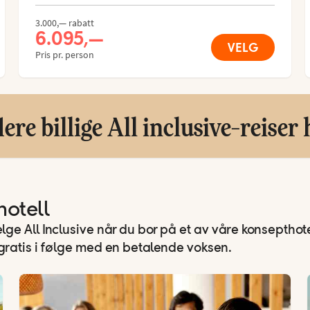
3.000,— rabatt
6.095,—
VELG
Pris pr. person
lere billige All inclusive-reiser 
hotell
lge All Inclusive når du bor på et av våre konsepthote
 gratis i følge med en betalende voksen.