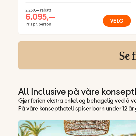
2.250,— rabatt
6.095,—
VELG
Pris pr. person
Se f
All Inclusive på våre konsept
Gjør ferien ekstra enkel og behagelig ved å ve
På våre konsepthotell spiser barn under 12 år