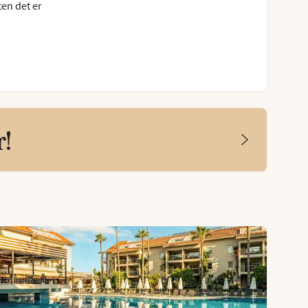
ten det er
r!