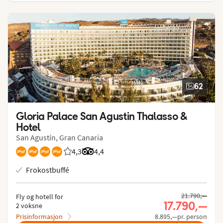
62
Gloria Palace San Agustin Thalasso & 
Hotel
San Agustín, Gran Canaria
4,3
Vurdering fra Vings gjester: 4.269/5
Vurdering fra Tripadvisor: 4.4 of 5
4,4
Frokostbuffé
21.790,—
Fly og hotell for
17.790,—
2 voksne
Prisinformasjon
8.895,—pr. person