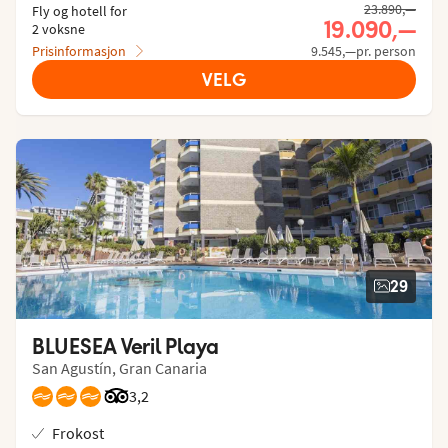
23.890,—
Fly og hotell for
19.090,—
2 voksne
Prisinformasjon
9.545,—pr. person
VELG
29
BLUESEA Veril Playa
San Agustín, Gran Canaria
Vurdering fra Tripadvisor: 3.2 of 5
3,2
Frokost