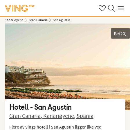
Se dine sparte h
Søk på ving.n
Meny
Kanariøyene
Gran Canaria
San Agustín
(
20
)
Vis bilder
Hotell -
San Agustín
Gran Canaria
,
Kanariøyene
,
Spania
Flere av Vings hotell i San Agustín ligger like ved