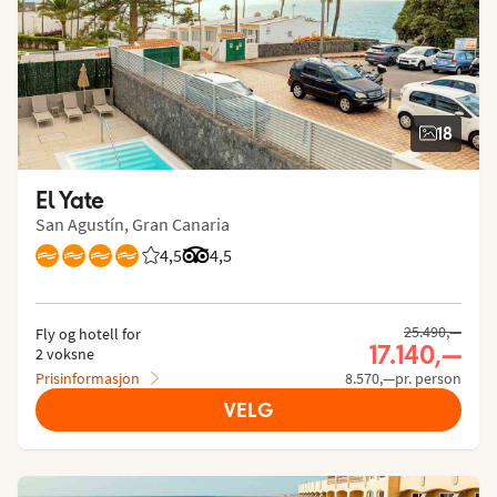
18
El Yate
San Agustín, Gran Canaria
4,5
Vurdering fra Vings gjester: 4.459/5
Vurdering fra Tripadvisor: 4.5 of 5
4,5
25.490,—
Fly og hotell for
17.140,—
2 voksne
Prisinformasjon
8.570,—pr. person
VELG