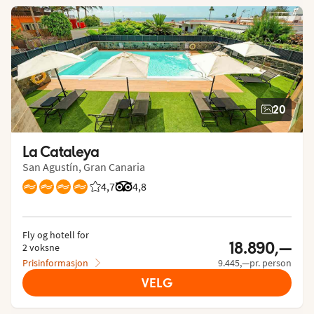
20
La Cataleya
San Agustín, Gran Canaria
4,7
Vurdering fra Vings gjester: 4.704/5
Vurdering fra Tripadvisor: 4.8 of 5
4,8
Fly og hotell for
18.890,—
2 voksne
Prisinformasjon
9.445,—pr. person
VELG