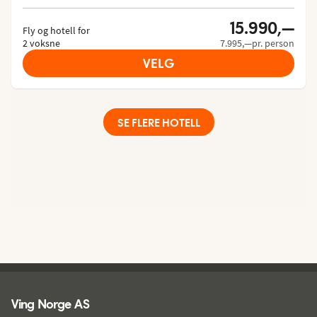
15.990,—
Fly og hotell for
2 voksne
7.995,—pr. person
VELG
SE FLERE HOTELL
Ving - bunntekst
Ving Norge AS