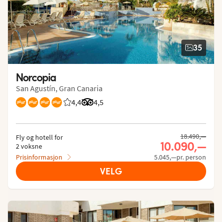
35
Norcopia
San Agustín, Gran Canaria
4,4
Vurdering fra Vings gjester: 4.398/5
Vurdering fra Tripadvisor: 4.5 of 5
4,5
18.490,—
Fly og hotell for
10.090,—
2 voksne
Prisinformasjon
5.045,—pr. person
VELG