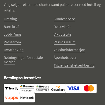
Ving selger reiser med charter samt pakkereiser med hotell og
rutefly.
Om Ving
Kundeservice
Bærekraft
Reisevilkår
Jobb i Ving
Viktig å vite
Presserom
Pass og visum
Hvorfor Ving
Vaksineinformasjon
Retningslinjer for sosiale
Åpenhetsloven
medier
Tilgjengelighetserklæring
Betalingsalternativer