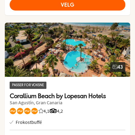
VELG
43
PASSER FOR VOKSNE
Corallium Beach by Lopesan Hotels
San Agustín, Gran Canaria
4,1
Vurdering fra Vings gjester: 4.112/5
Vurdering fra Tripadvisor: 4.2 of 5
4,2
Frokostbuffé