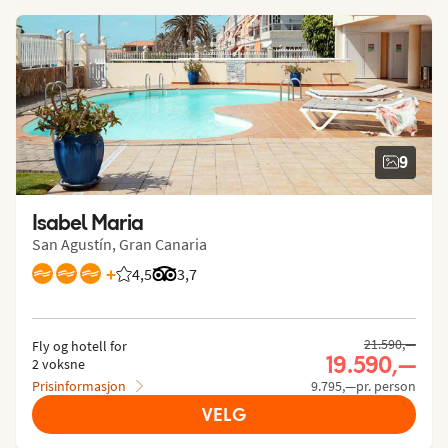
9
Isabel Maria
San Agustín, Gran Canaria
+
4,5
Vurdering fra Vings gjester: 4.542/5
Vurdering fra Tripadvisor: 3.7 of 5
3,7
21.590,—
Fly og hotell for
19.590,—
2 voksne
Prisinformasjon
9.795,—pr. person
VELG