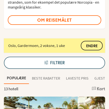
stranden, som for eksempel det populære Norcopia - en
mangeårig klassiker.
OM REISEMÅLET
Oslo, Gardermoen, 2 voksne, 1 uke
ENDRE
FILTRER
BESTE RABATTER
LAVESTE PRIS
GJESTEN
POPULÆRE
13 hotell
Kart