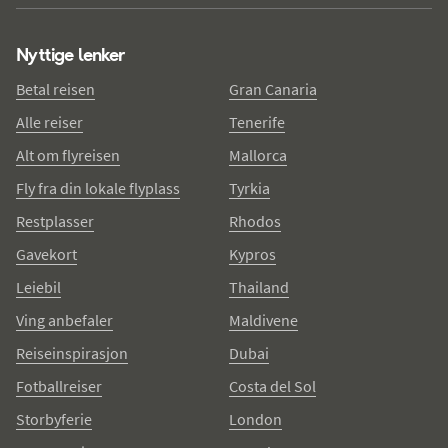
Nyttige lenker
Betal reisen
Gran Canaria
Alle reiser
Tenerife
Alt om flyreisen
Mallorca
Fly fra din lokale flyplass
Tyrkia
Restplasser
Rhodos
Gavekort
Kypros
Leiebil
Thailand
Ving anbefaler
Maldivene
Reiseinspirasjon
Dubai
Fotballreiser
Costa del Sol
Storbyferie
London