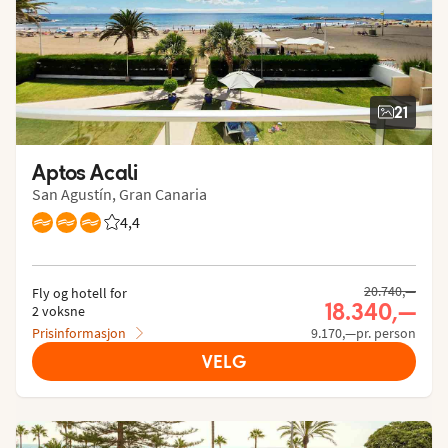
21
Aptos Acali
San Agustín, Gran Canaria
4,4
Vurdering fra Vings gjester: 4.42/5
20.740,—
Fly og hotell for
18.340,—
2 voksne
Prisinformasjon
9.170,—pr. person
VELG