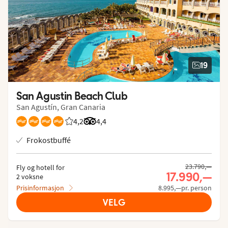
19
San Agustin Beach Club
San Agustín, Gran Canaria
4,2
Vurdering fra Vings gjester: 4.174/5
Vurdering fra Tripadvisor: 4.4 of 5
4,4
Frokostbuffé
23.790,—
Fly og hotell for
17.990,—
2 voksne
Prisinformasjon
8.995,—pr. person
VELG