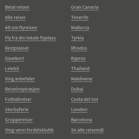
Betal reisen
Gran Canaria
Alle reiser
Tenerife
Alt om flyreisen
Mallorca
Fly fra din lokale flyplass
Tyrkia
Restplasser
Rhodos
Gavekort
Kypros
Leiebil
Thailand
Ving anbefaler
Maldivene
Reiseinspirasjon
Dubai
Fotballreiser
Costa del Sol
Storbyferie
London
Gruppereiser
Barcelona
Ving-venn fordelsklubb
Se alle reisemål