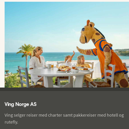
Ving - bunntekst
Ving Norge AS
Ving selger reiser med charter samt pakkereiser med hotell og
rutefly.