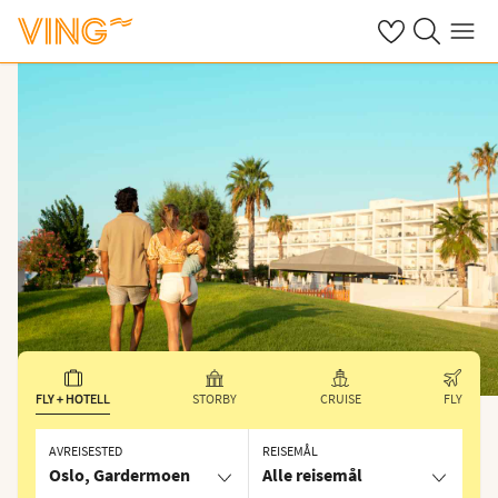
Se dine sparte h
Søk på ving.n
Meny
FLY + HOTELL
STORBY
CRUISE
FLY
AVREISESTED
REISEMÅL
Oslo, Gardermoen
Alle reisemål