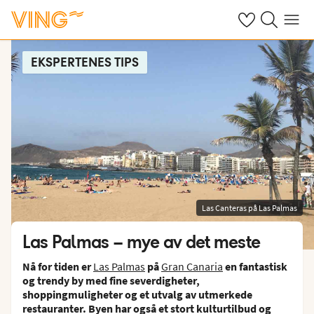
Se dine sparte h
Søk på ving.n
Meny
EKSPERTENES TIPS
Las Canteras på Las Palmas
Las Palmas – mye av det meste
Nå for tiden er
Las Palmas
på
Gran Canaria
en fantastisk
og trendy by med fine severdigheter,
shoppingmuligheter og et utvalg av utmerkede
restauranter. Byen har også et stort kulturtilbud og