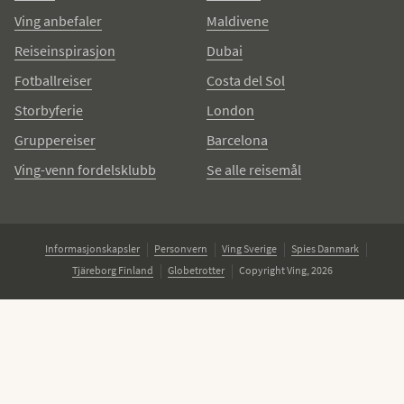
Ving anbefaler
Maldivene
Reiseinspirasjon
Dubai
Fotballreiser
Costa del Sol
Storbyferie
London
Gruppereiser
Barcelona
Ving-venn fordelsklubb
Se alle reisemål
Informasjonskapsler
Personvern
Ving Sverige
Spies Danmark
Tjäreborg Finland
Globetrotter
Copyright Ving, 2026