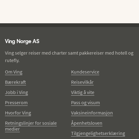
Ving - bunntekst
Ving Norge AS
Ving selger reiser med charter samt pakkereiser med hotell og
rutefly.
Om Ving
Kundeservice
Bærekraft
Reisevilkår
Jobb i Ving
Viktig å vite
Presserom
Pass og visum
Hvorfor Ving
Vaksineinformasjon
Retningslinjer for sosiale
Åpenhetsloven
medier
Tilgjengelighetserklæring