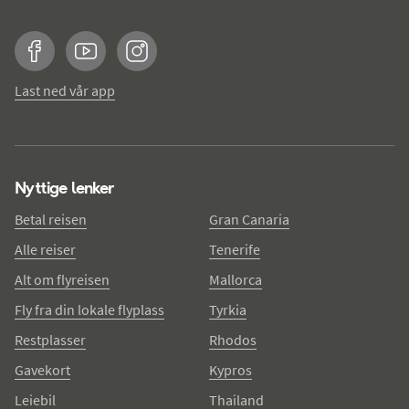
Facebook
YouTube
Instagram
Last ned vår app
Nyttige lenker
Betal reisen
Gran Canaria
Alle reiser
Tenerife
Alt om flyreisen
Mallorca
Fly fra din lokale flyplass
Tyrkia
Restplasser
Rhodos
Gavekort
Kypros
Leiebil
Thailand