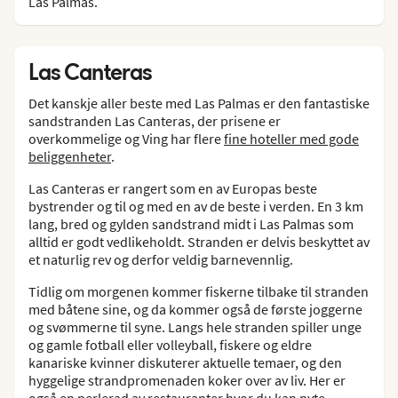
Las Palmas.
Las Canteras
Det kanskje aller beste med Las Palmas er den fantastiske
sandstranden Las Canteras, der prisene er
overkommelige og Ving har flere
fine hoteller med gode
beliggenheter
.
Las Canteras er rangert som en av Europas beste
bystrender og til og med en av de beste i verden. En 3 km
lang, bred og gylden sandstrand midt i Las Palmas som
alltid er godt vedlikeholdt. Stranden er delvis beskyttet av
et naturlig rev og derfor veldig barnevennlig.
Tidlig om morgenen kommer fiskerne tilbake til stranden
med båtene sine, og da kommer også de første joggerne
og svømmerne til syne. Langs hele stranden spiller unge
og gamle fotball eller volleyball, fiskere og eldre
kanariske kvinner diskuterer aktuelle temaer, og den
hyggelige strandpromenaden koker over av liv. Her er
også en perlerad av restauranter hvor du kan nyte