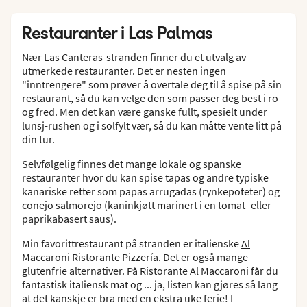
Restauranter i Las Palmas
Nær Las Canteras-stranden finner du et utvalg av
utmerkede restauranter. Det er nesten ingen
"inntrengere" som prøver å overtale deg til å spise på sin
restaurant, så du kan velge den som passer deg best i ro
og fred. Men det kan være ganske fullt, spesielt under
lunsj-rushen og i solfylt vær, så du kan måtte vente litt på
din tur.
Selvfølgelig finnes det mange lokale og spanske
restauranter hvor du kan spise tapas og andre typiske
kanariske retter som papas arrugadas (rynkepoteter) og
conejo salmorejo (kaninkjøtt marinert i en tomat- eller
paprikabasert saus).
Min favorittrestaurant på stranden er italienske
Al
Maccaroni Ristorante Pizzería
. Det er også mange
glutenfrie alternativer. På Ristorante Al Maccaroni får du
fantastisk italiensk mat og ... ja, listen kan gjøres så lang
at det kanskje er bra med en ekstra uke ferie! I