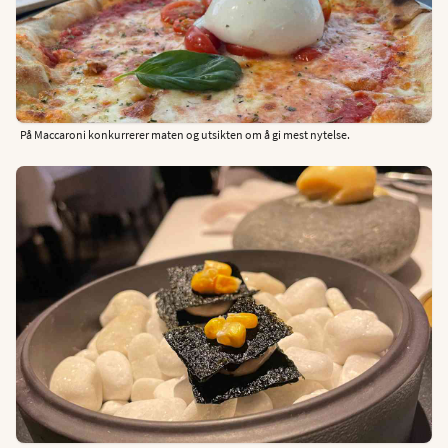
På Maccaroni konkurrerer maten og utsikten om å gi mest nytelse.