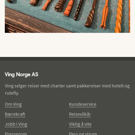
Ving - bunntekst
Ving Norge AS
Ving selger reiser med charter samt pakkereiser med hotell og
rutefly.
Om Ving
Kundeservice
Bærekraft
Reisevilkår
Jobb i Ving
Viktig å vite
Presserom
Pass og visum