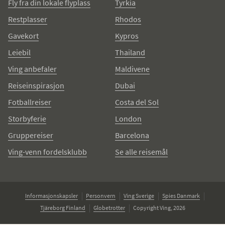
Fly fra din lokale flyplass
Tyrkia
Restplasser
Rhodos
Gavekort
Kypros
Leiebil
Thailand
Ving anbefaler
Maldivene
Reiseinspirasjon
Dubai
Fotballreiser
Costa del Sol
Storbyferie
London
Gruppereiser
Barcelona
Ving-venn fordelsklubb
Se alle reisemål
Informasjonskapsler
Personvern
Ving Sverige
Spies Danmark
Tjäreborg Finland
Globetrotter
Copyright Ving, 2026