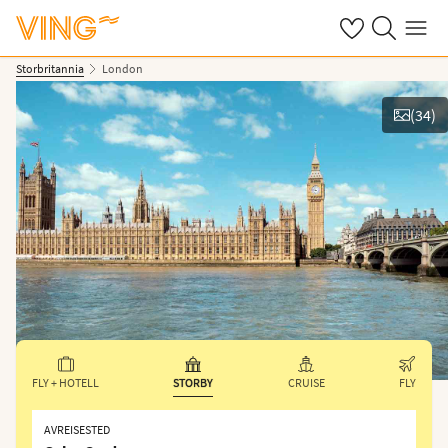
Se dine sparte h
Søk på ving.n
Meny
Storbritannia
London
(
34
)
Vis bilder
FLY + HOTELL
STORBY
CRUISE
FLY
AVREISESTED