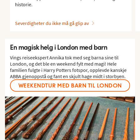
historie.
Severdigheter du ikke må gå glip av
En magisk helg i London med barn
Vings reiseekspert Annika tok med seg barna sine til
London, og det ble en weekend fylt med magi! Hele
familien fulgte i Harry Potters fotspor, opplevde kanskje
ABBA gjenoppstå og fant en skjult hage midt i storbyen.
WEEKENDTUR MED BARN TIL LONDON