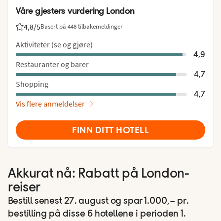
Våre gjesters vurdering London
4,8
/5
Basert på 448 tilbakemeldinger
Vurdering fra Vings gjester: 4.8/5
Aktiviteter (se og gjøre)
4,9
Restauranter og barer
4,7
Shopping
4,7
Vis flere anmeldelser
FINN DITT HOTELL
Akkurat nå: Rabatt på London-
reiser
Bestill senest 27. august og spar 1.000,– pr.
bestilling på disse 6 hotellene i perioden 1.