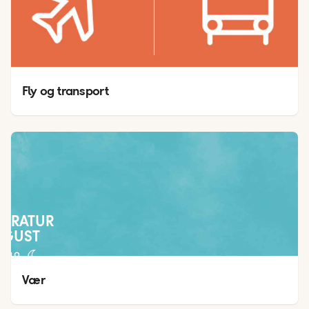
Fly og transport
PERATUR
UGUST
21
°
13
°
Vær