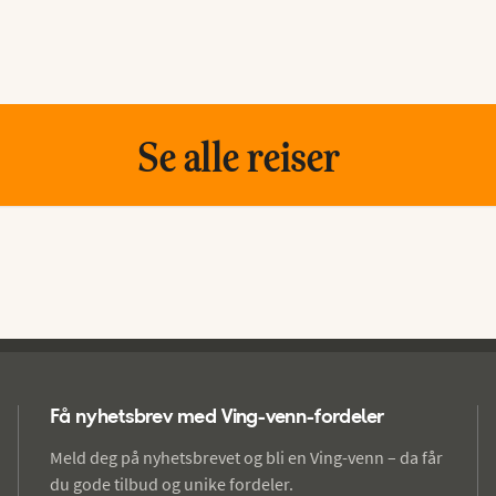
Se alle reiser
Få nyhetsbrev med Ving-venn-fordeler
Meld deg på nyhetsbrevet og bli en Ving-venn – da får
du gode tilbud og unike fordeler.