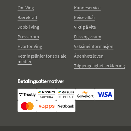
Om Ving
Kundeservice
Bærekraft
Reisevilkår
Jobb i Ving
Viktig å vite
Presserom
Pass og visum
Hvorfor Ving
Vaksineinformasjon
Retningslinjer for sosiale
Åpenhetsloven
medier
Tilgjengelighetserklæring
Betalingsalternativer