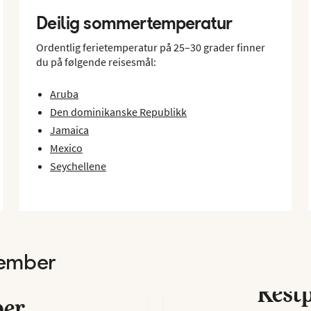
Deilig sommertemperatur
Ordentlig ferietemperatur på 25–30 grader finner
du på følgende reisesmål:
Aruba
Den dominikanske Republikk
Jamaica
Mexico
Seychellene
esember
 Inclusive-
Restp
ber