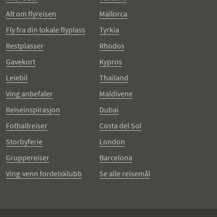
Alt om flyreisen
Mallorca
Fly fra din lokale flyplass
Tyrkia
Restplasser
Rhodos
Gavekort
Kypros
Leiebil
Thailand
Ving anbefaler
Maldivene
Reiseinspirasjon
Dubai
Fotballreiser
Costa del Sol
Storbyferie
London
Gruppereiser
Barcelona
Ving-venn fordelsklubb
Se alle reisemål