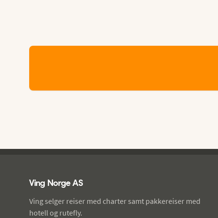
Ving - bunntekst
Ving Norge AS
Ving selger reiser med charter samt pakkereiser med
hotell og rutefly.