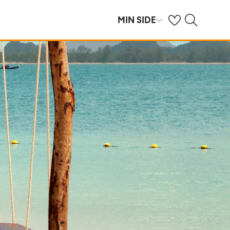
Se dine sparte hot
Søk på ving.no
MIN SIDE