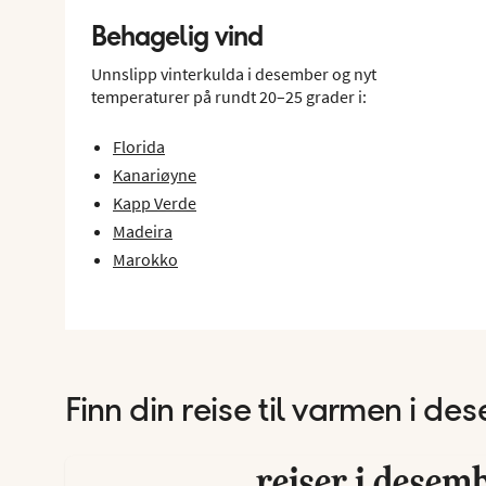
Behagelig vind
Unnslipp vinterkulda i desember og nyt
temperaturer på rundt 20–25 grader i:
Florida
Kanariøyne
Kapp Verde
Madeira
Marokko
Finn din reise til varmen i d
Unn deg litt ekstra All
reiser i desem