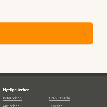
Nyttige lenker
Betal reisen
Gran Canaria
Alle reiser
Tenerife