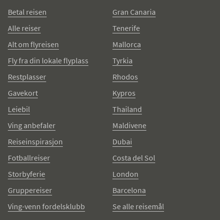
Betal reisen
Gran Canaria
Alle reiser
Tenerife
Alt om flyreisen
Mallorca
Fly fra din lokale flyplass
Tyrkia
Restplasser
Rhodos
Gavekort
Kypros
Leiebil
Thailand
Ving anbefaler
Maldivene
Reiseinspirasjon
Dubai
Fotballreiser
Costa del Sol
Storbyferie
London
Gruppereiser
Barcelona
Ving-venn fordelsklubb
Se alle reisemål