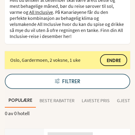
mest behagelige måned, bør du reise sørover til sol,
varme og
All Inclusive
. På Kanariøyene får du den
perfekte kombinasjon av behagelig klima og
velsmakende All Inclusive hvor du kan du spise og drikke
så mye du vil uten å ofre regningen en tanke. Finn din All
Inclusive-reise i desember her!
Oslo, Gardermoen, 2 voksne, 1 uke
ENDRE
FILTRER
BESTE RABATTER
LAVESTE PRIS
GJESTEN
POPULÆRE
0 av
0 hotell