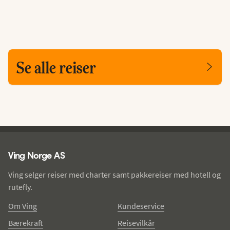
Se alle reiser
Ving - bunntekst
Ving Norge AS
Ving selger reiser med charter samt pakkereiser med hotell og
rutefly.
Om Ving
Kundeservice
Bærekraft
Reisevilkår