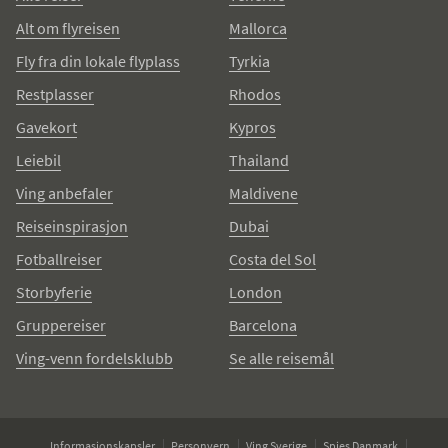
Alt om flyreisen
Mallorca
Fly fra din lokale flyplass
Tyrkia
Restplasser
Rhodos
Gavekort
Kypros
Leiebil
Thailand
Ving anbefaler
Maldivene
Reiseinspirasjon
Dubai
Fotballreiser
Costa del Sol
Storbyferie
London
Gruppereiser
Barcelona
Ving-venn fordelsklubb
Se alle reisemål
Informasjonskapsler
Personvern
Ving Sverige
Spies Danmark