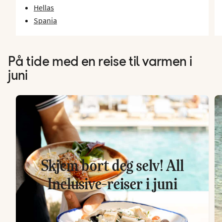
Hellas
Spania
På tide med en reise til varmen i
juni
Skjem bort deg selv! All
Inclusive-reiser i juni