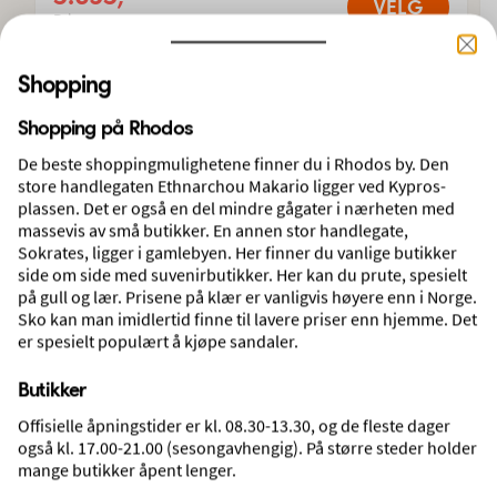
VELG
Pris pr. person
Shopping
Reiseforslag med rutefly
Om du velger en pakkereise med rutefly kan
Shopping på Rhodos
du selv velge vilken dag du vil reise og hvor
De beste shoppingmulighetene finner du i Rhodos by. Den
lenge du vil være borte.
store handlegaten Ethnarchou Makario ligger ved Kypros-
plassen. Det er også en del mindre gågater i nærheten med
massevis av små butikker. En annen stor handlegate,
Sokrates, ligger i gamlebyen. Her finner du vanlige butikker
side om side med suvenirbutikker. Her kan du prute, spesielt
på gull og lær. Prisene på klær er vanligvis høyere enn i Norge.
Sko kan man imidlertid finne til lavere priser enn hjemme. Det
er spesielt populært å kjøpe sandaler.
Butikker
Offisielle åpningstider er kl. 08.30-13.30, og de fleste dager
Trianta Hotel Apartments
også kl. 17.00-21.00 (sesongavhengig). På større steder holder
mange butikker åpent lenger.
Rhodos' vestkyst, Rhodos, Hellas