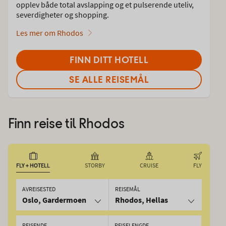
opplev både total avslapping og et pulserende uteliv,
severdigheter og shopping.
Les mer om Rhodos
FINN DITT HOTELL
SE ALLE REISEMÅL
Finn reise til
Rhodos
FLY + HOTELL
STORBY
CRUISE
FLY
AVREISESTED
REISEMÅL
Oslo, Gardermoen
Rhodos, Hellas
REISENDE
REISELENGDE