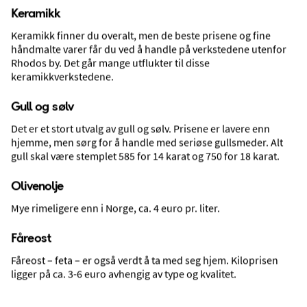
Keramikk
Pakkereise med fly og hotell
Keramikk finner du overalt, men de beste prisene og fine
11 dager, 10 hotellovernattinger
håndmalte varer får du ved å handle på verkstedene utenfor
Avreise 11. okt 2026 fra Oslo, Gardermoen
Rhodos by. Det går mange utflukter til disse
Inkl. innsjekket bagasje
keramikkverkstedene.
Gull og sølv
Det er et stort utvalg av gull og sølv. Prisene er lavere enn
hjemme, men sørg for å handle med seriøse gullsmeder. Alt
gull skal være stemplet 585 for 14 karat og 750 for 18 karat.
7.895,—
VELG
Pris pr. person
Olivenolje
Mye rimeligere enn i Norge, ca. 4 euro pr. liter.
Fåreost
Fåreost – feta – er også verdt å ta med seg hjem. Kiloprisen
ligger på ca. 3-6 euro avhengig av type og kvalitet.