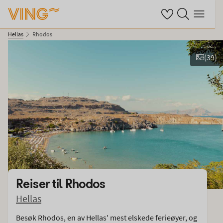
Se dine sparte hot
Søk på ving.no
Meny
Hellas
Rhodos
(
39
)
Se bilder og film
Reiser til
Rhodos
Hellas
Besøk Rhodos, en av Hellas' mest elskede ferieøyer, og