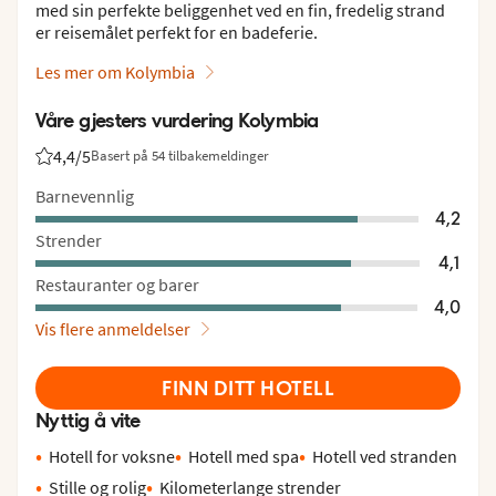
med sin perfekte beliggenhet ved en fin, fredelig strand
er reisemålet perfekt for en badeferie.
Les mer om Kolymbia
Våre gjesters vurdering Kolymbia
4,4
/5
Basert på 54 tilbakemeldinger
Vurdering fra Vings gjester: 4.4/5
Barnevennlig
4,2
Strender
4,1
Restauranter og barer
4,0
Vis flere anmeldelser
FINN DITT HOTELL
Nyttig å vite
Hotell for voksne
Hotell med spa
Hotell ved stranden
Stille og rolig
Kilometerlange strender