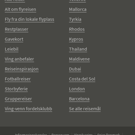
Alt om flyreisen
Mallorca
Fly fra din lokale flyplass
Tyrkia
Restplasser
Rhodos
Gavekort
Kypros
Leiebil
Thailand
Ving anbefaler
Maldivene
Reiseinspirasjon
Dubai
Fotballreiser
Costa del Sol
Storbyferie
London
Gruppereiser
Barcelona
Ving-venn fordelsklubb
Se alle reisemål
Informasjonskapsler
Personvern
Ving Sverige
Spies Danmark