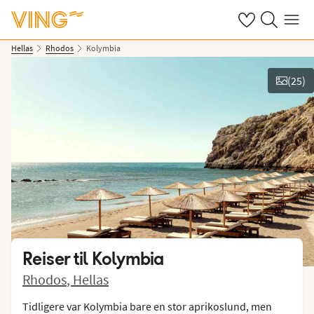
Se dine sparte h
Søk på ving.n
Meny
Hellas
Rhodos
Kolymbia
(
25
)
Vis bilder
Reiser til
Kolymbia
Rhodos
,
Hellas
Tidligere var Kolymbia bare en stor aprikoslund, men