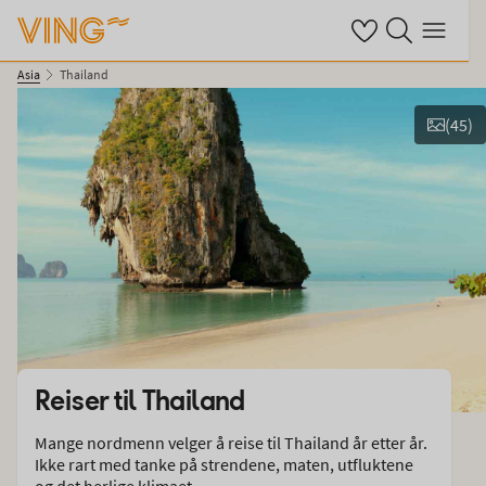
Se dine sparte hot
Søk på ving.no
Meny
Asia
Thailand
(
45
)
Vis bilder
Reiser til
Thailand
Mange nordmenn velger å reise til Thailand år etter år.
Ikke rart med tanke på strendene, maten, utfluktene
og det herlige klimaet.