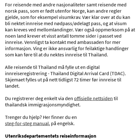
For reisende med andre nasjonaliteter samt reisende med
norsk pass, som er født utenfor Norge, kan andre regler
gjelde, som for eksempel visumkrav. Vær klar over at du kan
bli nektet innreise med nødpass/ødelagt pass, og at visum
kan kreves ved mellomlandinger. Vær også oppmerksom på at
noen land krever et visst antall tomme sider i passet ved
innreise. Vennligst ta kontakt med ambassaden for mer
informasjon. Ving er ikke ansvarlig for feilaktige handlinger
Kata Place
som kan føre til at du nektes innreise til Thailand.
Kata Beach, Phuket, Thailand
+
Alle reisende til Thailand må fylle ut en digital
innreiseregistrering - Thailand Digital Arrival Card (TDAC).
Fly + del i Dobbeltrom med balkong
Skjemaet fylles ut på nett tidligst 72 timer før innreise til
2 uker
landet.
Avreise 6. des 2026 fra Oslo, Gardermoen
Du registrerer deg enkelt via den
offisielle nettsiden
til
Få 2.000,- i rabatt med koden THAI2627
thailandsk immigrasjonsmyndighet.
Trenger du hjelp? Her finner du en
steg-for-steg manual
, på engelsk.
Utenriksdepartementets reiseinformasjon
2.000,— rabatt