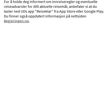
For å holde deg informert om innreiseregler og eventuelle
12.845,—
VELG
reiseadvarsler for ditt aktuelle reisemål, anbefaler vi at du
Pris pr. person
laster ned UDs app "Reiseklar" fra App Store eller Google Play.
Du finner også oppdatert informasjon på nettsiden
Regjeringen.no
.
Reiseforslag med rutefly
Ibis Hua Hin
Hua Hin, Sentrale Thailand, Thailand
Pakkereise med fly og hotell
9 dager, 7 hotellovernattinger