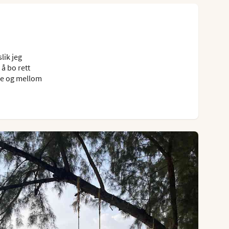
lik jeg
 å bo rett
ene og mellom