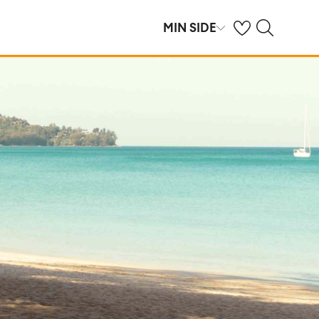
Se dine sparte hot
Søk på ving.no
MIN SIDE