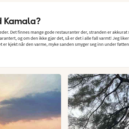
ed Kamala?
teder. Det finnes mange gode restauranter der, stranden er akkurat s
ntert, og om den ikke gjør det, så er det i alle fall varmt! Jeg liker
– det er kjekt når den varme, myke sanden smyger seg inn under føtt