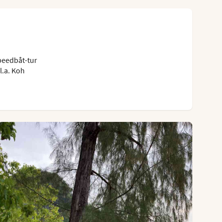
speedbåt-tur
l.a. Koh