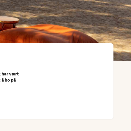
g har vært
g å bo på