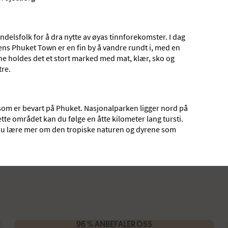
SEMÅL
delsfolk for å dra nytte av øyas tinnforekomster. I dag
ens Phuket Town er en fin by å vandre rundt i, med en
ene holdes det et stort marked med mat, klær, sko og
tre.
som er bevart på Phuket. Nasjonalparken ligger nord på
tte området kan du følge en åtte kilometer lang tursti.
n du lære mer om den tropiske naturen og dyrene som
REISELENGDE
DATO
Valgfri reiselengde
10.08.2026
13.08.2026
g
96 % ANBEFALER OSS