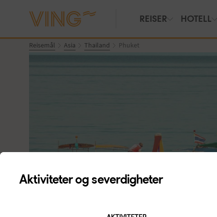
REISER
HOTELL
Reisemål
Asia
Thailand
Phuket
Aktiviteter og severdigheter
Vis bilder