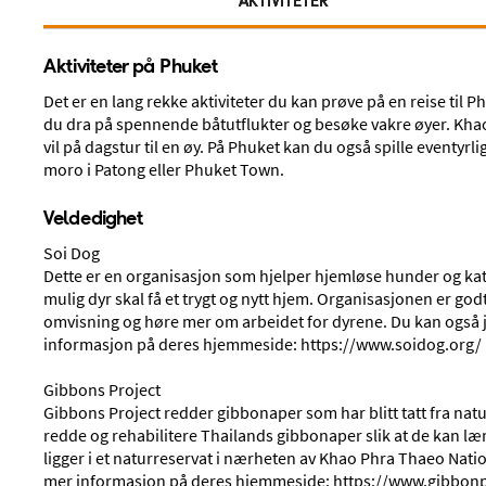
AKTIVITETER
Aktiviteter på Phuket
Det er en lang rekke aktiviteter du kan prøve på en reise til Ph
du dra på spennende båtutflukter og besøke vakre øyer. Kh
vil på dagstur til en øy. På Phuket kan du også spille eventyrl
moro i Patong eller Phuket Town.
Veldedighet
Reiser til
Phuket
Soi Dog
Dette er en organisasjon som hjelper hjemløse hunder og katter
Thailand
mulig dyr skal få et trygt og nytt hjem. Organisasjonen er god
omvisning og høre mer om arbeidet for dyrene. Du kan også jo
Reis til Phuket som lokker reisende fra hele verden 
informasjon på deres hjemmeside: https://www.soidog.org/
strandhotell.
Gibbons Project
Les mer om Phuket
Gibbons Project redder gibbonaper som har blitt tatt fra natu
redde og rehabilitere Thailands gibbonaper slik at de kan læ
ligger i et naturreservat i nærheten av Khao Phra Thaeo Nation
mer informasjon på deres hjemmeside: https://www.gibbonp