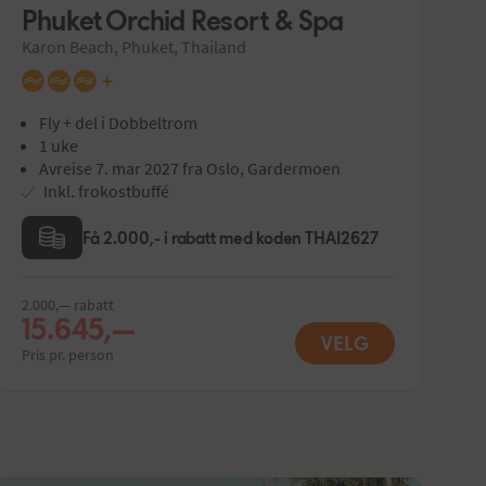
Phuket Orchid Resort & Spa
Karon Beach, Phuket, Thailand
+
Fly + del i Dobbeltrom
1 uke
Avreise 7. mar 2027 fra Oslo, Gardermoen
Inkl. frokostbuffé
Få 2.000,- i rabatt med koden THAI2627
2.000,— rabatt
15.645,—
VELG
Pris pr. person