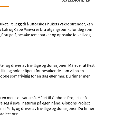
SEVERDIGHETER
uket. I tillegg til å utforske Phukets vakre strender, kan
ao Lak og Cape Panwa er bra utgangspunkt for deg som
ig flott golf, besøke temaparker og oppsøke folkeliv og
 og drives av frivillige og donasjoner. Målet er at flest
t likt og holder åpent for besøkende som vil ha en
bbe som frivillig for en dag eller mer. Du finner mer
til Thailand – året rundt. Nyt paradisstrender, thailandsk mat, utflu
ren mens de var små. Målet til Gibbons Project er å
re seg å leve i naturen på egen hånd. Gibbons Project
al Park, og drives av frivillige og donasjoner. Du finner
roject.org