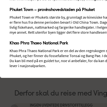
FINN DITT HOTELL
SE ALLE REI
Phuket Town – provinshovedstaden på Phuket
Phuket Town er Phukets største by, grunnlagt av kinesiske han
er flere hus fra denne perioden bevart i Old China Town. Dag
livlig fiskehavn, nattmarked og fargerike handlegater. I helg
mye annet. Rett utenfor byen ligger det flere store handlesen
Finn reise til
Phuket
Khao Phra Thaeo National Park
Khao Phra Thaeo National Park er en del av den regnskogen 
Bestill din reise
Phuket, og her finner du fossefallene Tonsai og Bang Pae. I de
Du kan bli med på en guidet tur, noe vi anbefaler, for da ka
AVREISESTED
REISEMÅL
lever i nasjonalparken.
Oslo, Gardermoen
Phuket, Thailand
Derfor skal du reise med Vin
INGEN UVENTEDE DRIVSTOFFTILLEGG