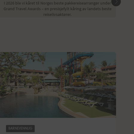
I 2026 ble vi kåret til Norges beste pakkereisearrangør under
Du ka
Grand Travel Awards – en presisjefylt kåring av landets beste
reiselivsaktører.
BARNEVENNLIG