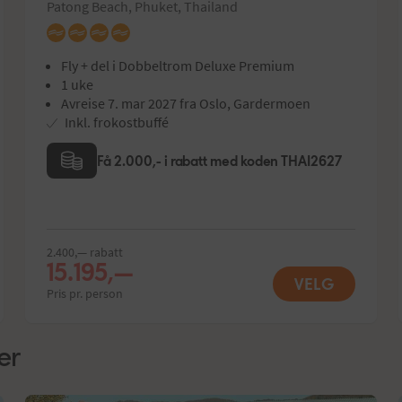
Patong Beach, Phuket, Thailand
Fly + del i Dobbeltrom Deluxe Premium
1 uke
Avreise 7. mar 2027 fra Oslo, Gardermoen
Inkl. frokostbuffé
Få 2.000,- i rabatt med koden THAI2627
2.400,— rabatt
15.195,—
VELG
Pris pr. person
er