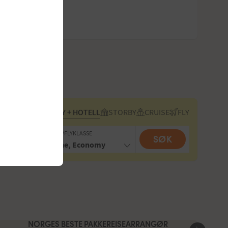
FLY + HOTELL
STORBY
CRUISE
FLY
REISENDE/FLYKLASSE
SØK
2 voksne, Economy
NORGES BESTE PAKKEREISEARRANGØR