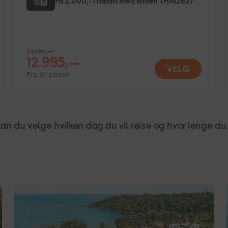
Få 2.000,- i rabatt med koden THAI2627
14.995,—
12.995,—
VELG
Pris pr. person
n du velge hvilken dag du vil reise og hvor lenge du 