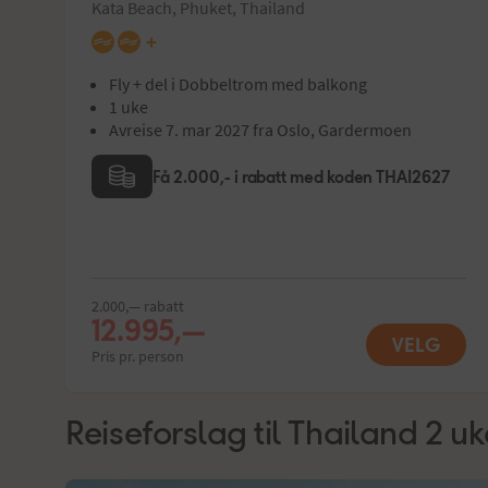
Kata Beach, Phuket, Thailand
+
Fly + del i Dobbeltrom med balkong
1 uke
Avreise 7. mar 2027 fra Oslo, Gardermoen
Få 2.000,- i rabatt med koden THAI2627
2.000,— rabatt
12.995,—
VELG
Pris pr. person
Reiseforslag til Thailand 2 uk