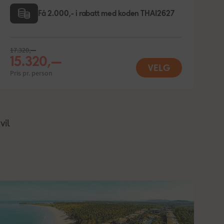
Få 2.000,- i rabatt med koden THAI2627
17.320,—
1
15.320,—
VELG
Pris pr. person
Pr
vil