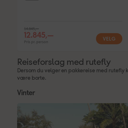
14.845,—
12.845,—
VELG
Pris pr. person
Reiseforslag med rutefly
Dersom du velger en pakkereise med rutefly ka
være borte.
Vinter