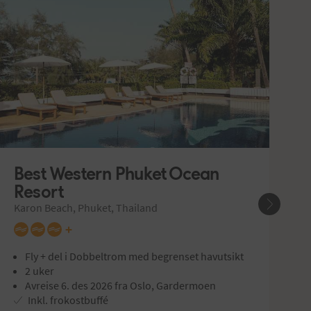
Best Western Phuket Ocean 
D
Resort
P
Karon Beach, Phuket, Thailand
+
Fly + del i Dobbeltrom med begrenset havutsikt
2 uker
Avreise 6. des 2026 fra Oslo, Gardermoen
Inkl. frokostbuffé