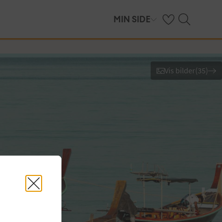
Se dine sparte hot
Søk på ving.no
MIN SIDE
Vis bilder
(
35
)