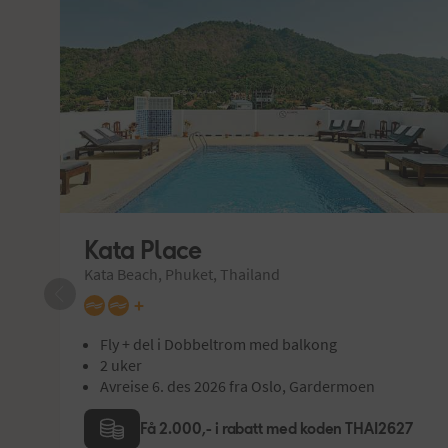
Kata Place
Kata Beach, Phuket, Thailand
+
Fly + del i Dobbeltrom med balkong
2 uker
Avreise 6. des 2026 fra Oslo, Gardermoen
Få 2.000,- i rabatt med koden THAI2627