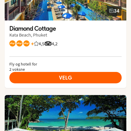
34
Diamond Cottage
Kata Beach, Phuket
+
4,5
Vurdering fra Vings gjester: 4.5/5
Vurdering fra Tripadvisor: 4.2 of 5
4,2
Fly og hotell for
2 voksne
VELG