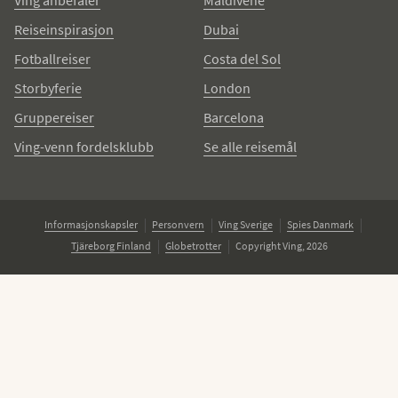
Ving anbefaler
Maldivene
Reiseinspirasjon
Dubai
Fotballreiser
Costa del Sol
Storbyferie
London
Gruppereiser
Barcelona
Ving-venn fordelsklubb
Se alle reisemål
Informasjonskapsler
Personvern
Ving Sverige
Spies Danmark
Tjäreborg Finland
Globetrotter
Copyright Ving, 2026