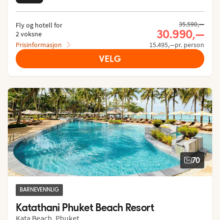
35.590,—
Fly og hotell for
30.990,—
2 voksne
Prisinformasjon
15.495,—pr. person
VELG
70
BARNEVENNLIG
Katathani Phuket Beach Resort
Kata Beach, Phuket