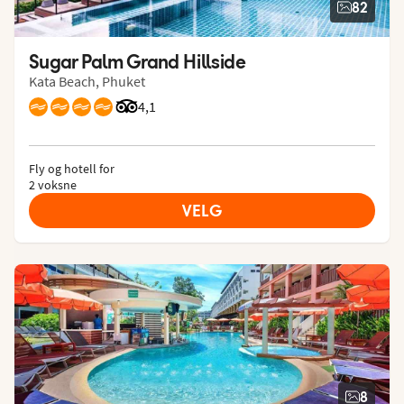
82
Sugar Palm Grand Hillside
Kata Beach, Phuket
Vurdering fra Tripadvisor: 4.1 of 5
4,1
Fly og hotell for
2 voksne
VELG
8