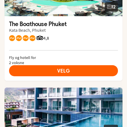
12
The Boathouse Phuket
Kata Beach, Phuket
Vurdering fra Tripadvisor: 4.8 of 5
4,8
Fly og hotell for
2 voksne
VELG