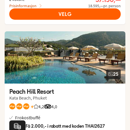
Prisinformasjon
18.595,—pr. person
VELG
25
Peach Hill Resort
Kata Beach, Phuket
+
4,2
Vurdering fra Vings gjester: 4.182/5
Vurdering fra Tripadvisor: 4 of 5
4,0
Frokostbuffé
Få 2.000,- i rabatt med koden THAI2627