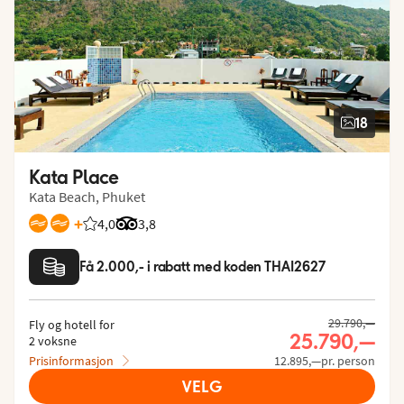
18
Kata Place
Kata Beach, Phuket
+
4,0
Vurdering fra Vings gjester: 4.027/5
Vurdering fra Tripadvisor: 3.8 of 5
3,8
Få 2.000,- i rabatt med koden THAI2627
29.790,—
Fly og hotell for
25.790,—
2 voksne
Prisinformasjon
12.895,—pr. person
VELG