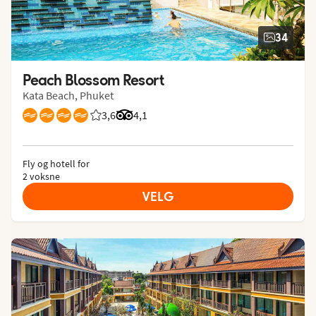
34
Peach Blossom Resort
Kata Beach, Phuket
3,6
Vurdering fra Vings gjester: 3.6/5
Vurdering fra Tripadvisor: 4.1 of 5
4,1
Fly og hotell for
2 voksne
VELG