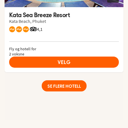
Kata Sea Breeze Resort
Kata Beach, Phuket
Vurdering fra Tripadvisor: 4.1 of 5
4,1
Fly og hotell for
2 voksne
VELG
SE FLERE HOTELL