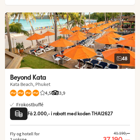
48
Beyond Kata
Kata Beach, Phuket
4,5
Vurdering fra Vings gjester: 4.458/5
Vurdering fra Tripadvisor: 3.9 of 5
3,9
Frokostbuffé
Få 2.000,- i rabatt med koden THAI2627
41.190,—
Fly og hotell for
37.190,—
2 voksne