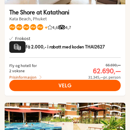
The Shore at Katathani
Kata Beach, Phuket
+
4,6
Vurdering fra Vings gjester: 4.6/5
Vurdering fra Tripadvisor: 4.7 of 5
4,7
Frokost
Få 2.000,- i rabatt med koden THAI2627
66.690,—
Fly og hotell for
62.690,—
2 voksne
Prisinformasjon
31.345,—pr. person
VELG