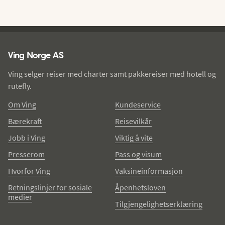
Ving - bunntekst
Ving Norge AS
Ving selger reiser med charter samt pakkereiser med hotell og
rutefly.
Om Ving
Kundeservice
Bærekraft
Reisevilkår
Jobb i Ving
Viktig å vite
Presserom
Pass og visum
Hvorfor Ving
Vaksineinformasjon
Retningslinjer for sosiale
Åpenhetsloven
medier
Tilgjengelighetserklæring