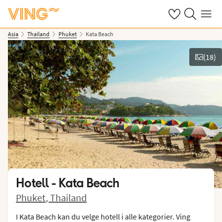
Se dine sparte h
Søk på ving.n
Meny
Asia
Thailand
Phuket
Kata Beach
(
18
)
Vis bilder
Hotell -
Kata Beach
Phuket
,
Thailand
I Kata Beach kan du velge hotell i alle kategorier. Ving