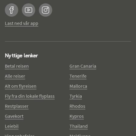
Facebook
YouTube
Instagram
Last ned vår app
Nyttige lenker
Betal reisen
Gran Canaria
Alle reiser
Tenerife
Alt om flyreisen
Mallorca
Fly fra din lokale flyplass
Tyrkia
Restplasser
Rhodos
Gavekort
Kypros
Leiebil
Thailand