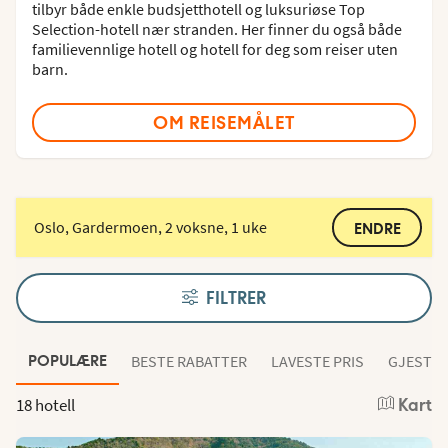
tilbyr både enkle budsjetthotell og luksuriøse Top
Selection-hotell nær stranden. Her finner du også både
familievennlige hotell og hotell for deg som reiser uten
barn.
OM REISEMÅLET
Oslo, Gardermoen, 2 voksne, 1 uke
ENDRE
FILTRER
BESTE RABATTER
LAVESTE PRIS
GJESTEN
POPULÆRE
18 hotell
Kart