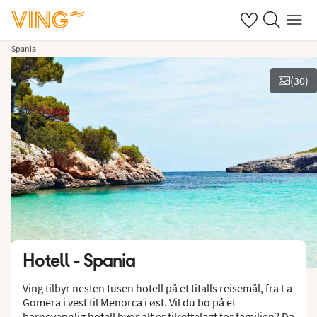
Se dine sparte h
Søk på ving.n
Meny
Spania
(
30
)
Vis bilder
Hotell -
Spania
Ving tilbyr nesten tusen hotell på et titalls reisemål, fra La
Gomera i vest til Menorca i øst. Vil du bo på et
barnevennlig hotell hvor alt er tilrettelagt for familien? Da