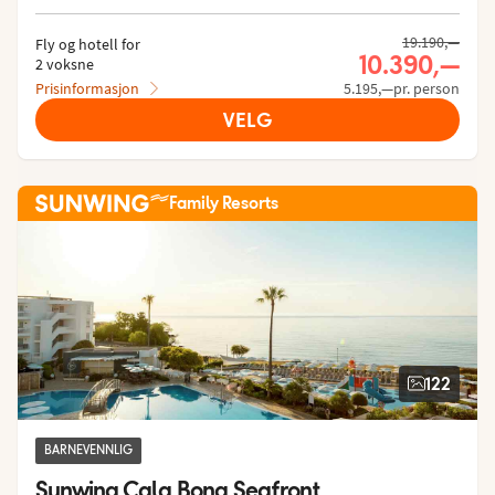
19.190,—
Fly og hotell for
10.390,—
2 voksne
Prisinformasjon
5.195,—pr. person
VELG
Family Resorts
122
BARNEVENNLIG
Sunwing Cala Bona Seafront