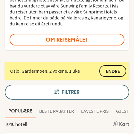
bør du vurdere et av våre Sunwing Family Resorts. Hvis
du reiser uten barn passer et av våre Sunprime Hotels
bedre. De finner du både på Mallorca og Kanariøyene, og
du kan reise dit året rundt.
OM REISEMÅLET
Oslo, Gardermoen, 2 voksne, 1 uke
ENDRE
FILTRER
BESTE RABATTER
LAVESTE PRIS
GJESTEN
POPULÆRE
1040 hotell
Kart