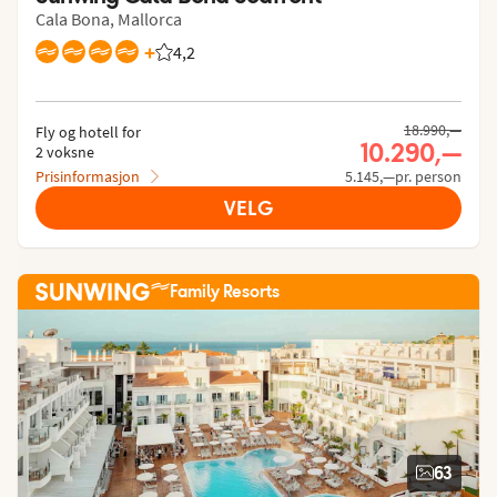
Cala Bona, Mallorca
+
4,2
Vurdering fra Vings gjester: 4.187/5
18.990,—
Fly og hotell for
10.290,—
2 voksne
Prisinformasjon
5.145,—pr. person
VELG
Family Resorts
63