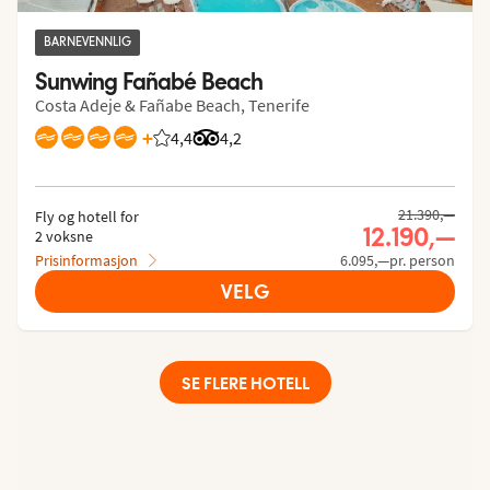
BARNEVENNLIG
Sunwing Fañabé Beach
Costa Adeje & Fañabe Beach, Tenerife
+
4,4
Vurdering fra Vings gjester: 4.401/5
Vurdering fra Tripadvisor: 4.2 of 5
4,2
21.390,—
Fly og hotell for
12.190,—
2 voksne
Prisinformasjon
6.095,—pr. person
VELG
SE FLERE HOTELL