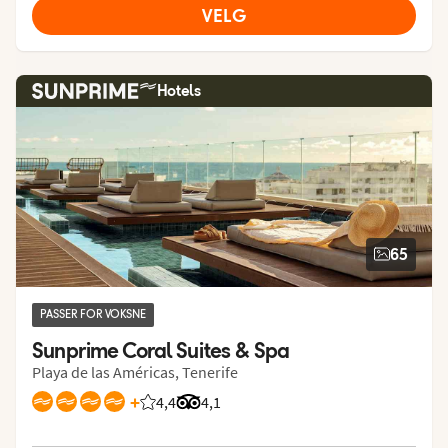
VELG
Hotels
65
PASSER FOR VOKSNE
Sunprime Coral Suites & Spa
Playa de las Américas, Tenerife
+
4,4
Vurdering fra Vings gjester: 4.416/5
Vurdering fra Tripadvisor: 4.1 of 5
4,1