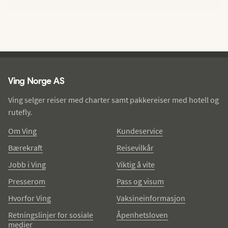
Ving - bunntekst
Ving Norge AS
Ving selger reiser med charter samt pakkereiser med hotell og
rutefly.
Om Ving
Kundeservice
Bærekraft
Reisevilkår
Jobb i Ving
Viktig å vite
Presserom
Pass og visum
Hvorfor Ving
Vaksineinformasjon
Retningslinjer for sosiale
Åpenhetsloven
medier