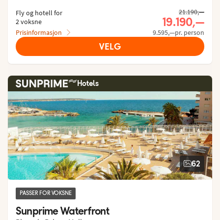
21.190,—
Fly og hotell for
19.190,—
2 voksne
Prisinformasjon
9.595,—pr. person
VELG
Hotels
62
PASSER FOR VOKSNE
Sunprime Waterfront