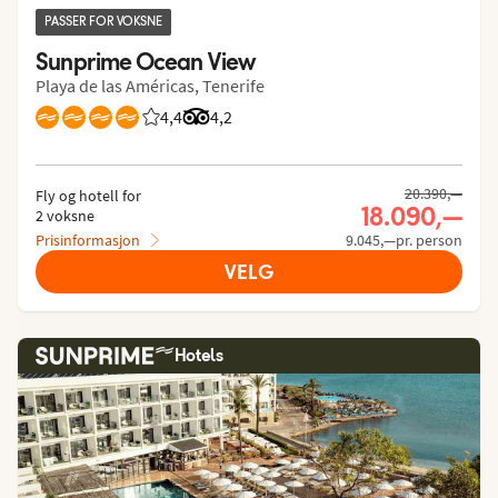
PASSER FOR VOKSNE
Sunprime Ocean View
Playa de las Américas, Tenerife
4,4
Vurdering fra Vings gjester: 4.407/5
Vurdering fra Tripadvisor: 4.2 of 5
4,2
20.390,—
Fly og hotell for
18.090,—
2 voksne
Prisinformasjon
9.045,—pr. person
VELG
Hotels