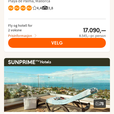
Playa de Palma, Mallorca
4,4
Vurdering fra Vings gjester: 4.381/5
Vurdering fra Tripadvisor: 3.8 of 5
3,8
Fly og hotell for
17.090,—
2 voksne
Prisinformasjon
8.545,—pr. person
VELG
Hotels
78