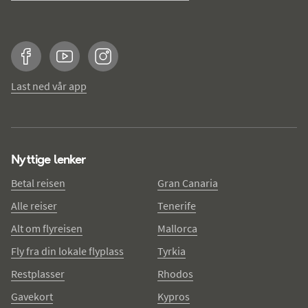
Facebook
YouTube
Instagram
Last ned vår app
Nyttige lenker
Betal reisen
Gran Canaria
Alle reiser
Tenerife
Alt om flyreisen
Mallorca
Fly fra din lokale flyplass
Tyrkia
Restplasser
Rhodos
Gavekort
Kypros