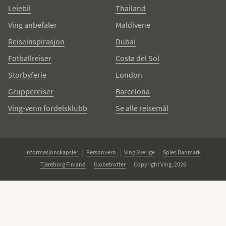
Leiebil
Thailand
Ving anbefaler
Maldivene
Reiseinspirasjon
Dubai
Fotballreiser
Costa del Sol
Storbyferie
London
Gruppereiser
Barcelona
Ving-venn fordelsklubb
Se alle reisemål
Informasjonskapsler
Personvern
Ving Sverige
Spies Danmark
Tjäreborg Finland
Globetrotter
Copyright Ving, 2026