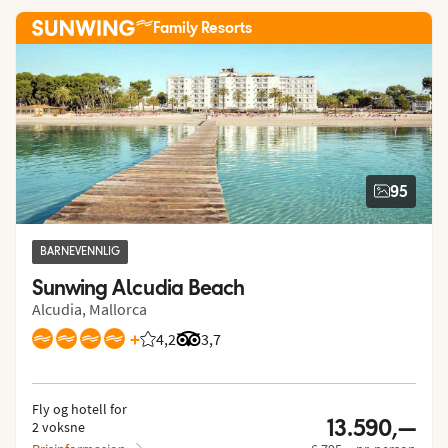
Family Resorts
95
BARNEVENNLIG
Sunwing Alcudia Beach
Alcudia, Mallorca
+
4,2
Vurdering fra Vings gjester: 4.195/5
Vurdering fra Tripadvisor: 3.7 of 5
3,7
Fly og hotell for
13.590,—
2 voksne