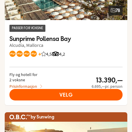
78
PASSER FOR VOKSNE
Sunprime Pollensa Bay
Alcudia, Mallorca
+
4,5
Vurdering fra Vings gjester: 4.543/5
Vurdering fra Tripadvisor: 4.2 of 5
4,2
Fly og hotell for
13.390,—
2 voksne
Prisinformasjon
6.695,—pr. person
VELG
by Sunwing