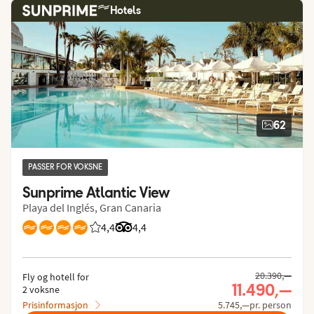
Hotels
62
PASSER FOR VOKSNE
Sunprime Atlantic View
Playa del Inglés, Gran Canaria
4,4
Vurdering fra Vings gjester: 4.369/5
Vurdering fra Tripadvisor: 4.4 of 5
4,4
20.390,—
Fly og hotell for
11.490,—
2 voksne
Prisinformasjon
5.745,—pr. person