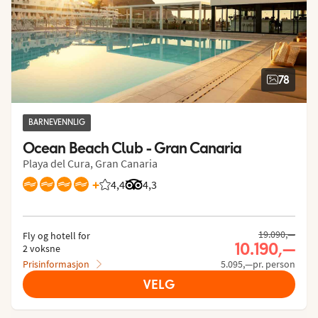
78
BARNEVENNLIG
Ocean Beach Club - Gran Canaria
Playa del Cura, Gran Canaria
+
4,4
Vurdering fra Vings gjester: 4.428/5
Vurdering fra Tripadvisor: 4.3 of 5
4,3
19.090,—
Fly og hotell for
10.190,—
2 voksne
Prisinformasjon
5.095,—pr. person
VELG