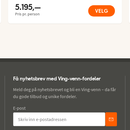
5.195,—
VELG
Pris pr. person
Få nyhetsbrev med Ving-venn-fordeler
Meld deg på nyhetsbrevet og bli en Ving-venn – da får
du gode tilbud og unike fordeler.
E-post