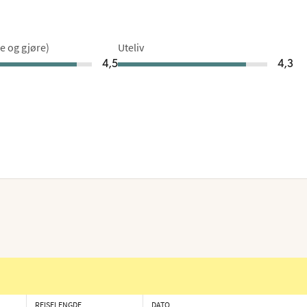
se og gjøre)
Uteliv
4,5
4,3
REISELENGDE
DATO