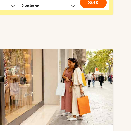
SØK
2 voksne