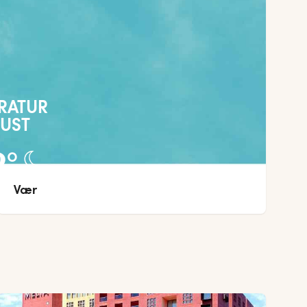
RATUR
UST
2
°
Vær
7
°