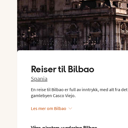
Reiser til
Bilbao
Spania
En reise til Bilbao er full av inntrykk, med alt fr
gamlebyen Casco Viejo.
Les mer om Bilbao
Våre gjesters vurdering Bilbao