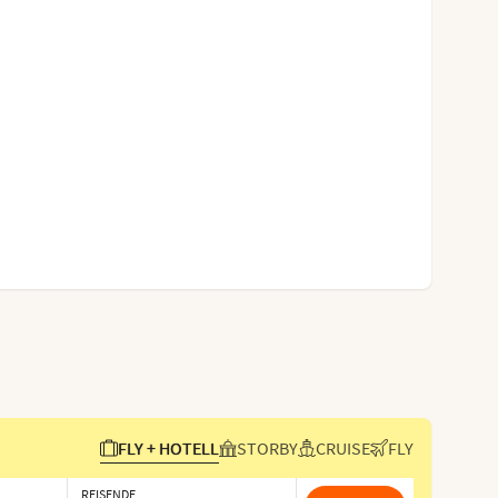
FLY + HOTELL
STORBY
CRUISE
FLY
REISENDE