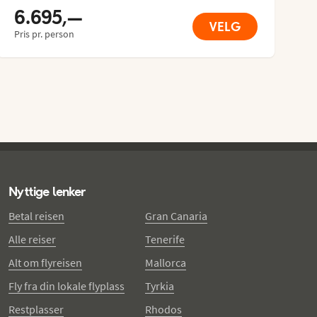
6.695,—
VELG
Pris pr. person
Nyttige lenker
Betal reisen
Gran Canaria
Alle reiser
Tenerife
Alt om flyreisen
Mallorca
Fly fra din lokale flyplass
Tyrkia
Restplasser
Rhodos