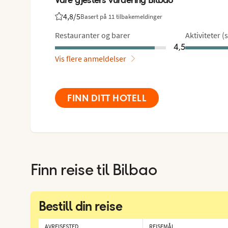
4,8
/5
Basert på 11 tilbakemeldinger
Vurdering fra Vings gjester: 4.8/5
Restauranter og barer
Aktiviteter (
4,5
Vis flere anmeldelser
FINN DITT HOTELL
Finn reise til
Bilbao
Bestill din reise
AVREISESTED
REISEMÅL