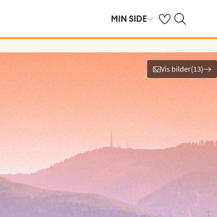
Se dine sparte hot
Søk på ving.no
MIN SIDE
Vis bilder
(
13
)