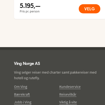
5.195,—
VELG
Pris pr. person
Ving - bunntekst
Ving Norge AS
Ving selger reiser med charter samt pakkereiser med
hotell og rutefly.
Om Ving
Kundeservice
Bærekraft
Reisevilkår
Jobb i Ving
Viktig å vite