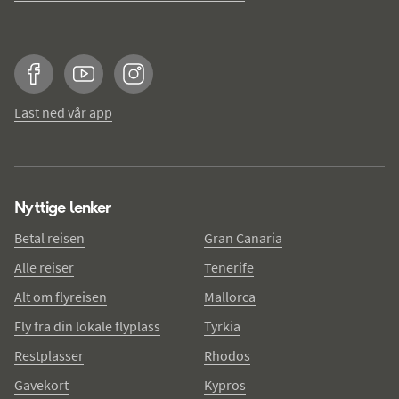
Facebook
YouTube
Instagram
Last ned vår app
Nyttige lenker
Betal reisen
Gran Canaria
Alle reiser
Tenerife
Alt om flyreisen
Mallorca
Fly fra din lokale flyplass
Tyrkia
Restplasser
Rhodos
Gavekort
Kypros