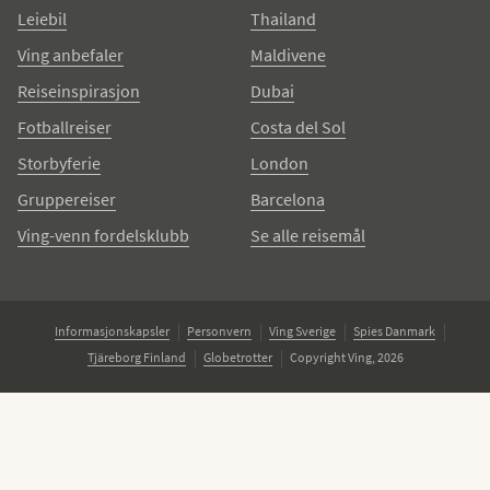
Leiebil
Thailand
Ving anbefaler
Maldivene
Reiseinspirasjon
Dubai
Fotballreiser
Costa del Sol
Storbyferie
London
Gruppereiser
Barcelona
Ving-venn fordelsklubb
Se alle reisemål
Informasjonskapsler
Personvern
Ving Sverige
Spies Danmark
Tjäreborg Finland
Globetrotter
Copyright Ving, 2026