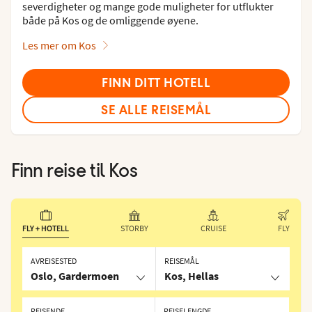
severdigheter og mange gode muligheter for utflukter
både på Kos og de omliggende øyene.
Les mer om Kos
FINN DITT HOTELL
SE ALLE REISEMÅL
Finn reise til
Kos
FLY + HOTELL
STORBY
CRUISE
FLY
AVREISESTED
REISEMÅL
Oslo, Gardermoen
Kos, Hellas
REISENDE
REISELENGDE