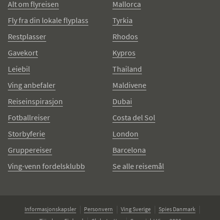
Alt om flyreisen
Mallorca
Fly fra din lokale flyplass
Tyrkia
Restplasser
Rhodos
Gavekort
Kypros
Leiebil
Thailand
Ving anbefaler
Maldivene
Reiseinspirasjon
Dubai
Fotballreiser
Costa del Sol
Storbyferie
London
Gruppereiser
Barcelona
Ving-venn fordelsklubb
Se alle reisemål
Informasjonskapsler
Personvern
Ving Sverige
Spies Danmark