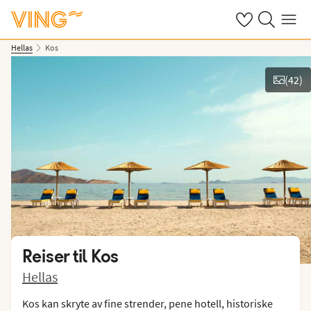
Se dine sparte h
Søk på ving.n
Meny
Hellas
Kos
(
42
)
Se bilder og film
Reiser til
Kos
Hellas
Kos kan skryte av fine strender, pene hotell, historiske