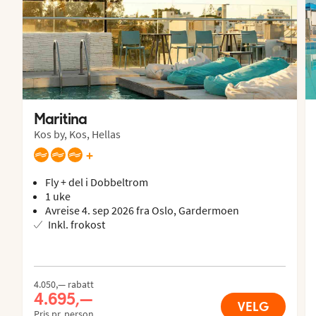
Maritina
Kos by, Kos, Hellas
+
Fly + del i Dobbeltrom
1 uke
Avreise 4. sep 2026 fra Oslo, Gardermoen
Inkl. frokost
4.050,— rabatt
4.695,—
VELG
Pris pr. person