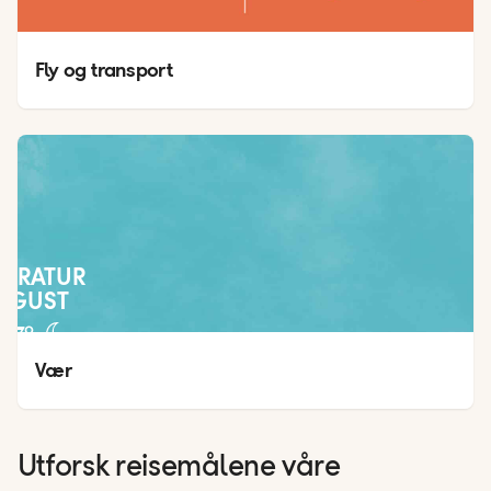
Fly og transport
PERATUR
AUGUST
27
°
24
°
Vær 
Utforsk reisemålene våre