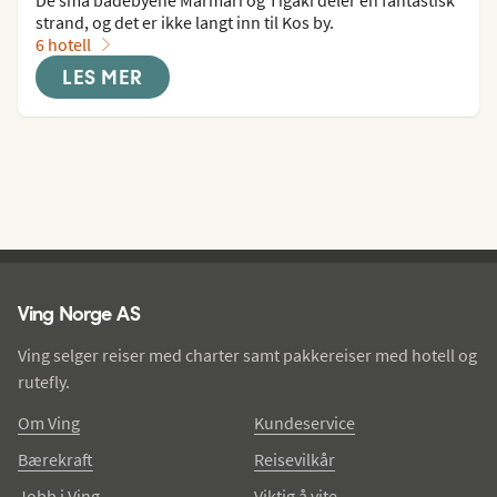
strand, og det er ikke langt inn til Kos by.
6 hotell
LES MER
Ving - bunntekst
Ving Norge AS
Ving selger reiser med charter samt pakkereiser med hotell og
rutefly.
Om Ving
Kundeservice
Bærekraft
Reisevilkår
Jobb i Ving
Viktig å vite