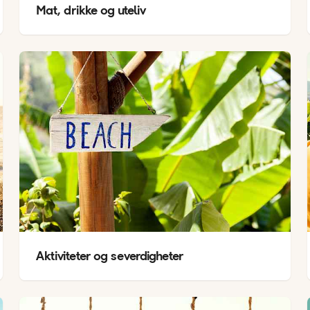
Mat, drikke og uteliv
Aktiviteter og severdigheter