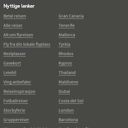
Nyttige lenker
Betal reisen
Gran Canaria
Alle reiser
Tenerife
Alt om flyreisen
Mallorca
Fly fra din lokale flyplass
Tyrkia
Restplasser
Rhodos
Gavekort
Kypros
Leiebil
Thailand
Ving anbefaler
Maldivene
Reiseinspirasjon
Dubai
Fotballreiser
Costa del Sol
Storbyferie
London
Gruppereiser
Barcelona