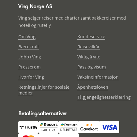
Ving Norge AS
Ving selger reiser med charter samt pakkereiser med
hotell og rutefly.
Om Ving
Kundeservice
Bærekraft
Reisevilkår
Jobb i Ving
Viktig å vite
Presserom
Pass og visum
Hvorfor Ving
Vaksineinformasjon
Retningslinjer for sosiale
Åpenhetsloven
medier
Tilgjengelighetserklæring
Betalingsalternativer