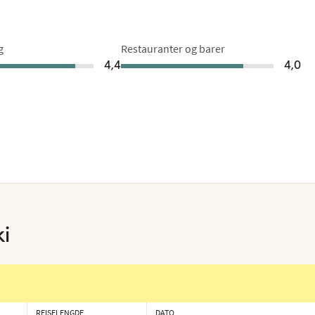
g
Restauranter og barer
4,4
4,0
i
REISELENGDE
DATO