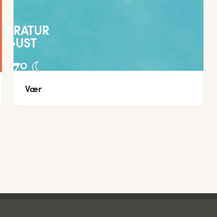
PERATUR
UGUST
27
°
Vær
24
°