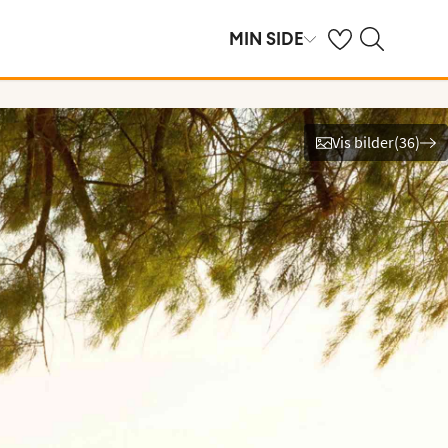
Se dine sparte hot
Søk på ving.no
MIN SIDE
Vis bilder
(
36
)