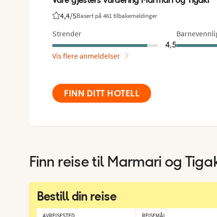
4,4
/5
Basert på 461 tilbakemeldinger
Vurdering fra Vings gjester: 4.4/5
Strender
Barnevennli
4,5
Vis flere anmeldelser
FINN DITT HOTELL
Finn reise til
Marmari og Tigak
Bestill din reise
AVREISESTED
REISEMÅL