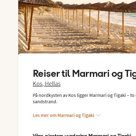
Reiser til
Marmari og Ti
Kos
,
Hellas
På nordkysten av Kos ligger Marmari og Tigaki – to
sandstrand.
Les mer om Marmari og Tigaki
Våre gjesters vurdering Marmari og Tigaki