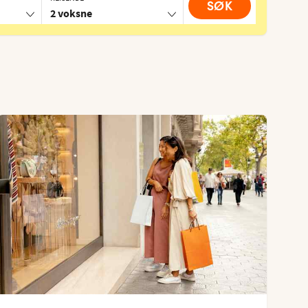
SØK
2 voksne