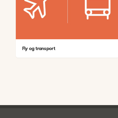
TEM
A
Fly og transport
Ving - bunntekst