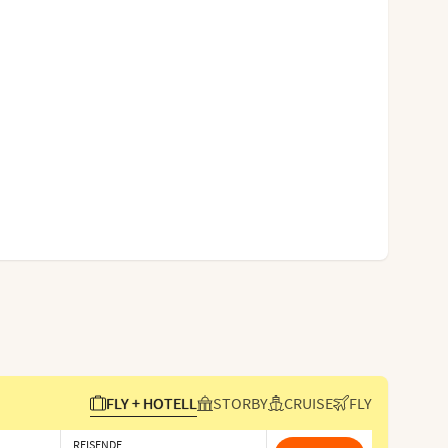
FLY + HOTELL
STORBY
CRUISE
FLY
REISENDE