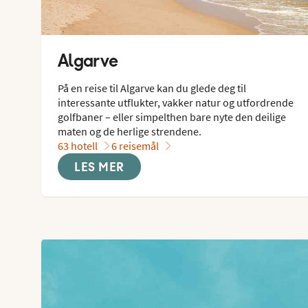
Algarve
På en reise til Algarve kan du glede deg til 
interessante utflukter, vakker natur og utfordrende 
golfbaner – eller simpelthen bare nyte den deilige 
maten og de herlige strendene.
63 hotell
6 reisemål
LES MER