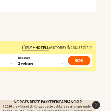
FLY + HOTELL
STORBY
CRUISE
FLY
REISENDE
SØK
2 voksne
NORGES BESTE PAKKEREISEARRANGØR
I 2026 ble vi kåret til Norges beste pakkereisearrangør under
Du ka
Grand Travel Awards – en presisjefylt kåring av landets beste