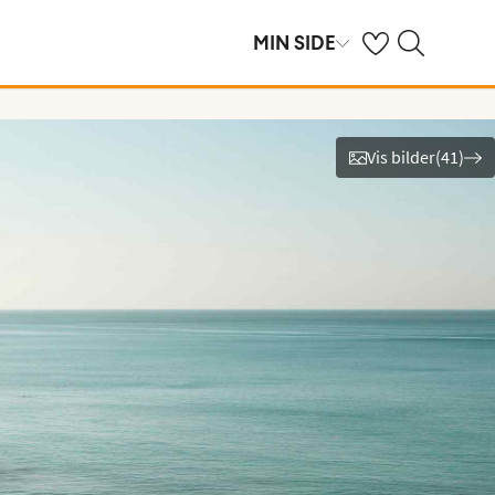
Se dine sparte hot
Søk på ving.no
MIN SIDE
Vis bilder
(
41
)