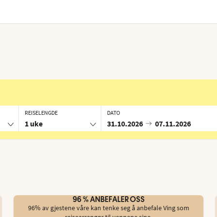
REISELENGDE
DATO
1 uke
31.10.2026
07.11.2026
g
96 % ANBEFALER OSS
96% av gjestene våre kan tenke seg å anbefale Ving som
reisearrangør til vennene sine.