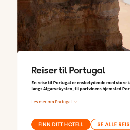
Reiser til
Portugal
En reise til Portugal er ensbetydende med store k
langs Algarvekysten, til portvinens hjemsted Port
Les mer om Portugal
FINN DITT HOTELL
SE ALLE REI