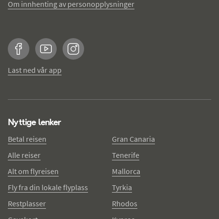
Om innhenting av personopplysninger
Facebook
YouTube
Instagram
Last ned vår app
Nyttige lenker
Betal reisen
Gran Canaria
Alle reiser
Tenerife
Alt om flyreisen
Mallorca
Fly fra din lokale flyplass
Tyrkia
Restplasser
Rhodos