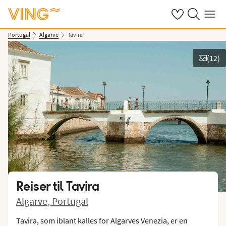
Se dine sparte h
Søk på ving.n
Meny
Portugal
Algarve
Tavira
(
12
)
Vis bilder
Reiser til
Tavira
Algarve
,
Portugal
Tavira, som iblant kalles for Algarves Venezia, er en