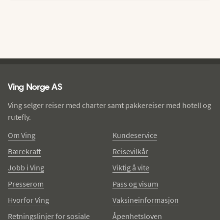
Ving - bunntekst
Ving Norge AS
Ving selger reiser med charter samt pakkereiser med hotell og
rutefly.
Om Ving
Kundeservice
Bærekraft
Reisevilkår
Jobb i Ving
Viktig å vite
Presserom
Pass og visum
Hvorfor Ving
Vaksineinformasjon
Retningslinjer for sosiale
Åpenhetsloven