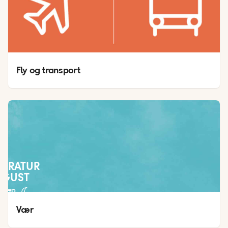
Fly og transport
PERATUR
UGUST
27
°
21
°
Vær