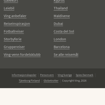
Gavekort
Kypros
Leiebil
Thailand
Ving anbefaler
Maldivene
Reiseinspirasjon
Dubai
Fotballreiser
Costa del Sol
Storbyferie
London
Gruppereiser
Barcelona
Ving-venn fordelsklubb
Se alle reisemål
Informasjonskapsler
Personvern
Ving Sverige
Spies Danmark
Tjäreborg Finland
Globetrotter
Copyright Ving, 2026