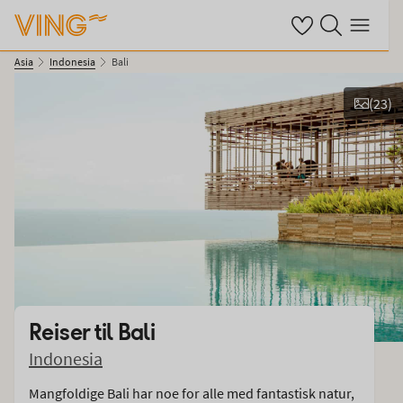
Se dine sparte hot
Søk på ving.no
Meny
Asia
Indonesia
Bali
(
23
)
Vis bilder
Reiser til
Bali
Indonesia
Mangfoldige Bali har noe for alle med fantastisk natur,