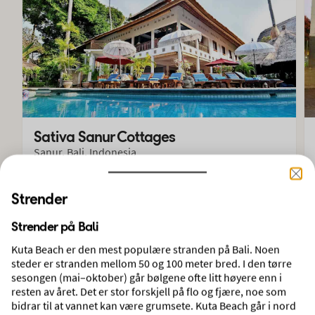
Sativa Sanur Cottages
Sanur, Bali, Indonesia
Strender
Pakkereise med fly og hotell
9 dager, 7 hotellovernattinger
Strender på Bali
Avreise 26. okt 2026 fra Oslo, Gardermoen
Inkl. innsjekket bagasje
Kuta Beach er den mest populære stranden på Bali. Noen
steder er stranden mellom 50 og 100 meter bred. I den tørre
sesongen (mai–oktober) går bølgene ofte litt høyere enn i
3.824,— rabatt
resten av året. Det er stor forskjell på flo og fjære, noe som
11.845,—
bidrar til at vannet kan være grumsete. Kuta Beach går i nord
VELG