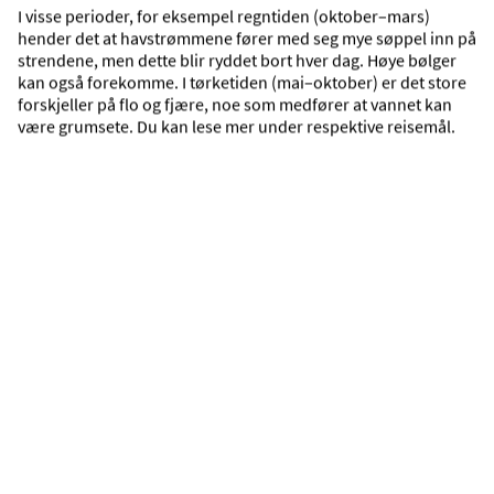
Inkl. innsjekket bagasje
I visse perioder, for eksempel regntiden (oktober–mars)
hender det at havstrømmene fører med seg mye søppel inn på
strendene, men dette blir ryddet bort hver dag. Høye bølger
kan også forekomme. I tørketiden (mai–oktober) er det store
750,— rabatt
forskjeller på flo og fjære, noe som medfører at vannet kan
17.245,—
VELG
være grumsete. Du kan lese mer under respektive reisemål.
Pris pr. person
Strender