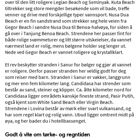
over til den litt roligere Legian Beach og Seminyak. Kuta Beach
Pris pr. person
tiltrekker seg store mengder besøkende som vil bade, treffe
venner og drive med forskjellige typer vannsport. Nusa Dua
Beach er en fin sandstrand som strekker seg hele veien fra
Sommer
Gegor Beach i søndre Nusa Dua til Benoa-halvøya, for siden å
gå over i Tanjung Benoa Beach. Strendene her passer fint for
både rolige svømmeturer og litt større utskeielser, da vannet
nærmest land er rolig, mens bølgene holder seg lenger ut.
Nede ved Gegor Beach er vannet roligere og krystallklart.
Et rev beskytter stranden i Sanur for bølger og gjør at vannet
er roligere. Derfor passer stranden her veldig godt for deg
som reiser med barn. Stranden i Sanur er vakker, langgrunn
og mer enn fem kilometer lang. Candidasa har strender som
består av sand, steiner og klipper. Ca. åtte kilometer nord for
Candidasa ligger områdets kanskje fineste strand, Pasir Putih,
Sativa Sanur Cottages
også kjent som White Sand Beach eller Virgin Beach.
Sanur, Bali, Indonesia
Strendene i Lovina består av mørk eller svart vulkansand, og
har som regel klart og rolig vann. Ubud ligger omtrent midt på
øya, og her bader du i hotellbassenget.
Pakkereise med fly og hotell
9 dager, 7 hotellovernattinger
Godt å vite om tørke- og regntiden
Avreise 31. aug 2026 fra Oslo, Gardermoen