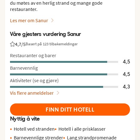
du møtes av en herlig strand og mange gode
restauranter.
Les mer om Sanur
Våre gjesters vurdering Sanur
4,7
/5
Basert på 123 tilbakemeldinger
Vurdering fra Vings gjester: 4.7/5
Restauranter og barer
4,5
Barnevennlig
4,5
Aktiviteter (se og gjøre)
4,3
Vis flere anmeldelser
FINN DITT HOTELL
Nyttig å vite
Hotell ved stranden
Hotell i alle prisklasser
Barnevennlige strender
Lang strandpromenade