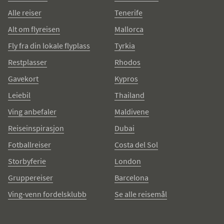
Alle reiser
Tenerife
Alt om flyreisen
Mallorca
Fly fra din lokale flyplass
Tyrkia
Restplasser
Rhodos
Gavekort
Kypros
Leiebil
Thailand
Ving anbefaler
Maldivene
Reiseinspirasjon
Dubai
Fotballreiser
Costa del Sol
Storbyferie
London
Gruppereiser
Barcelona
Ving-venn fordelsklubb
Se alle reisemål