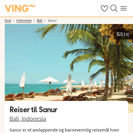
Se dine sparte h
Søk på ving.n
Meny
Asia
Indonesia
Bali
Sanur
(
19
)
Vis bilder
Reiser til
Sanur
Bali
,
Indonesia
Sanur er et avslappende og barnevennlig reisemål hvor