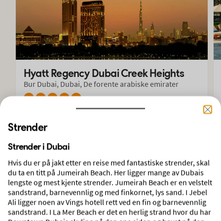
Hyatt Regency Dubai Creek Heights
Bur Dubai, Dubai, De forente arabiske emirater
Pakkereise med fly og hotell
Strender
1 uke, 7 hotellovernattinger
Avreise 9. nov 2026 fra Oslo, Gardermoen
Inkl. frokost
Strender i Dubai
Inkl. innsjekket bagasje
Hvis du er på jakt etter en reise med fantastiske strender, skal
du ta en titt på Jumeirah Beach. Her ligger mange av Dubais
lengste og mest kjente strender. Jumeirah Beach er en velstelt
2.879,— rabatt
12.145,—
sandstrand, barnevennlig og med finkornet, lys sand. I Jebel
VELG
Ali ligger noen av Vings hotell rett ved en fin og barnevennlig
Pris pr. person
sandstrand. I La Mer Beach er det en herlig strand hvor du har