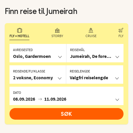
Finn reise til
Jumeirah
FLY + HOTELL
STORBY
CRUISE
FLY
AVREISESTED
REISEMÅL
Oslo, Gardermoen
Jumeirah, De forente arabiske
REISENDE/FLYKLASSE
REISELENGDE
2 voksne, Economy
Valgfri reiselengde
DATO
08.09.2026
11.09.2026
SØK