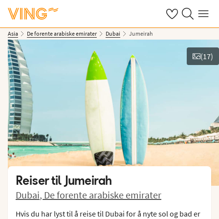
Se dine sparte h
Søk på ving.n
Meny
Asia
De forente arabiske emirater
Dubai
Jumeirah
(
17
)
Se bilder og film
Reiser til
Jumeirah
Dubai
,
De forente arabiske emirater
Hvis du har lyst til å reise til Dubai for å nyte sol og bad er