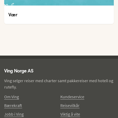
42
°
29
°
Vær
Ving - bunntekst
Ving Norge AS
Ving selger reiser med charter samt pakkereiser med hotell og
rutefly.
Om Ving
Kundeservice
Bærekraft
Reisevilkår
Jobb i Ving
Viktig å vite