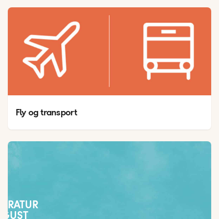
Fly og transport
PERATUR
UGUST