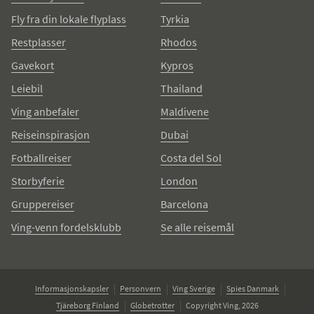
Fly fra din lokale flyplass
Tyrkia
Restplasser
Rhodos
Gavekort
Kypros
Leiebil
Thailand
Ving anbefaler
Maldivene
Reiseinspirasjon
Dubai
Fotballreiser
Costa del Sol
Storbyferie
London
Gruppereiser
Barcelona
Ving-venn fordelsklubb
Se alle reisemål
Informasjonskapsler
Personvern
Ving Sverige
Spies Danmark
Tjäreborg Finland
Globetrotter
Copyright Ving, 2026