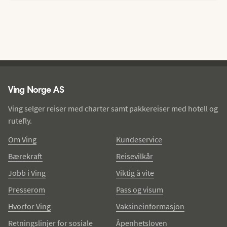
Ving - bunntekst
Ving Norge AS
Ving selger reiser med charter samt pakkereiser med hotell og
rutefly.
Om Ving
Kundeservice
Bærekraft
Reisevilkår
Jobb i Ving
Viktig å vite
Presserom
Pass og visum
Hvorfor Ving
Vaksineinformasjon
Retningslinjer for sosiale
Åpenhetsloven