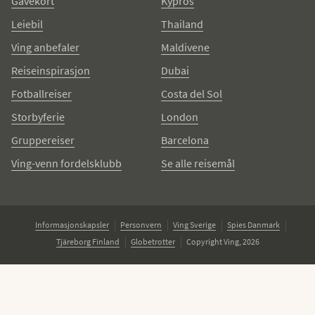
Gavekort
Kypros
Leiebil
Thailand
Ving anbefaler
Maldivene
Reiseinspirasjon
Dubai
Fotballreiser
Costa del Sol
Storbyferie
London
Gruppereiser
Barcelona
Ving-venn fordelsklubb
Se alle reisemål
Informasjonskapsler
Personvern
Ving Sverige
Spies Danmark
Tjäreborg Finland
Globetrotter
Copyright Ving, 2026