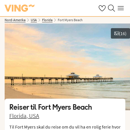
Se dine sparte h
Søk på ving.n
Meny
Nord-Amerika
USA
Florida
Fort Myers Beach
(
16
)
Vis bilder
Reiser til
Fort Myers Beach
Florida
,
USA
Til Fort Myers skal du reise om du vil ha en rolig ferie hvor