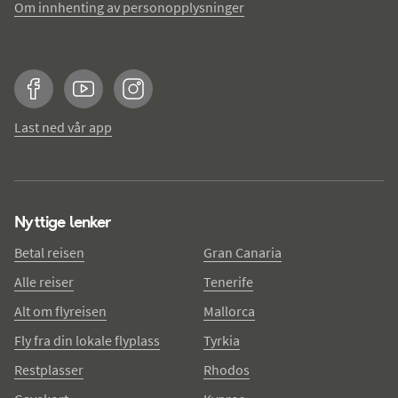
Om innhenting av personopplysninger
Facebook
YouTube
Instagram
Last ned vår app
Nyttige lenker
Betal reisen
Gran Canaria
Alle reiser
Tenerife
Alt om flyreisen
Mallorca
Fly fra din lokale flyplass
Tyrkia
Restplasser
Rhodos