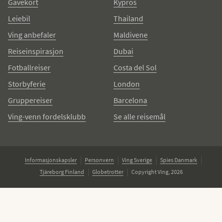
Gavekort
Kypros
Leiebil
Thailand
Ving anbefaler
Maldivene
Reiseinspirasjon
Dubai
Fotballreiser
Costa del Sol
Storbyferie
London
Gruppereiser
Barcelona
Ving-venn fordelsklubb
Se alle reisemål
Informasjonskapsler
Personvern
Ving Sverige
Spies Danmark
Tjäreborg Finland
Globetrotter
Copyright Ving, 2026