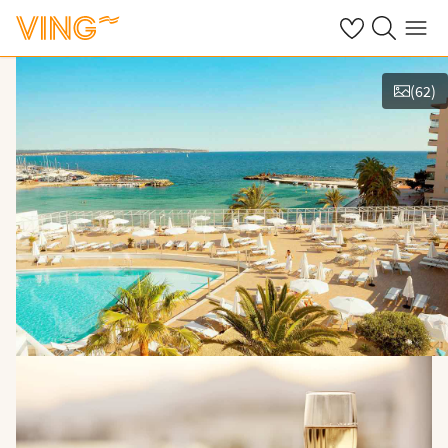
Se dine sparte h
Søk på ving.n
Meny
(
62
)
Se bilder og film