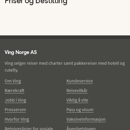
Priser og bestilling
Ving - bunntekst
Ving Norge AS
Ving selger reiser med charter samt pakkereiser med hotell og
rutefly.
Om Ving
Kundeservice
Bærekraft
Reisevilkår
Jobb i Ving
Viktig å vite
Presserom
Pass og visum
Hvorfor Ving
Vaksineinformasjon
Retningslinjer for sosiale
Åpenhetsloven