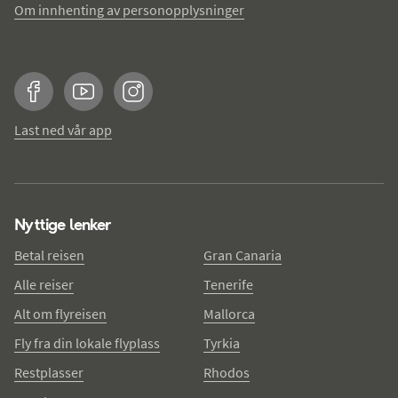
Om innhenting av personopplysninger
Facebook
YouTube
Instagram
Last ned vår app
Nyttige lenker
Betal reisen
Gran Canaria
Alle reiser
Tenerife
Alt om flyreisen
Mallorca
Fly fra din lokale flyplass
Tyrkia
Restplasser
Rhodos