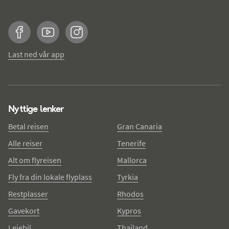
Facebook
YouTube
Instagram
Last ned vår app
Nyttige lenker
Betal reisen
Gran Canaria
Alle reiser
Tenerife
Alt om flyreisen
Mallorca
Fly fra din lokale flyplass
Tyrkia
Restplasser
Rhodos
Gavekort
Kypros
Leiebil
Thailand