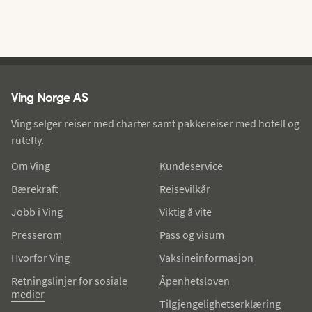
Ving - bunntekst
Ving Norge AS
Ving selger reiser med charter samt pakkereiser med hotell og
rutefly.
Om Ving
Kundeservice
Bærekraft
Reisevilkår
Jobb i Ving
Viktig å vite
Presserom
Pass og visum
Hvorfor Ving
Vaksineinformasjon
Retningslinjer for sosiale
Åpenhetsloven
medier
Tilgjengelighetserklæring