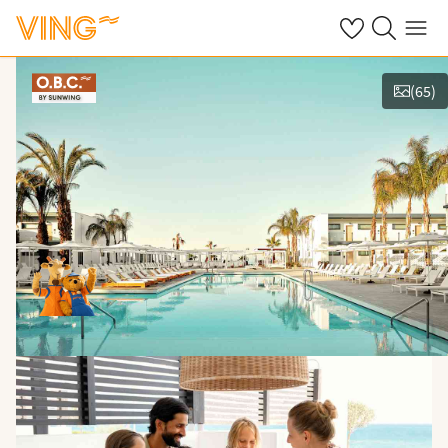
Se dine sparte h
Søk på ving.n
Meny
(
65
)
Vis bilder