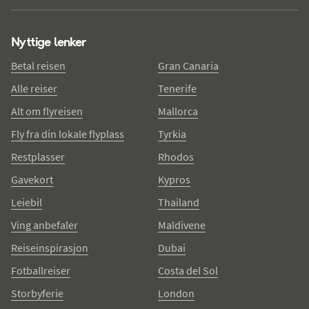
Nyttige lenker
Betal reisen
Gran Canaria
Alle reiser
Tenerife
Alt om flyreisen
Mallorca
Fly fra din lokale flyplass
Tyrkia
Restplasser
Rhodos
Gavekort
Kypros
Leiebil
Thailand
Ving anbefaler
Maldivene
Reiseinspirasjon
Dubai
Fotballreiser
Costa del Sol
Storbyferie
London