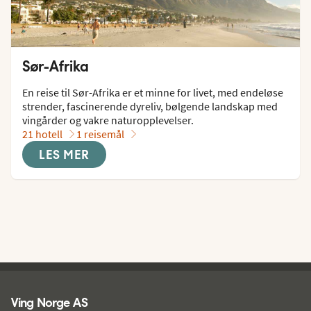
Sør-Afrika
En reise til Sør-Afrika er et minne for livet, med endeløse 
strender, fascinerende dyreliv, bølgende landskap med 
vingårder og vakre naturopplevelser.
21 hotell
1 reisemål
LES MER
Ving - bunntekst
Ving Norge AS