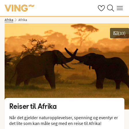
Se dine sparte h
Søk på ving.n
Meny
Afrika
Afrika
(
33
)
Vis bilder
Reiser til
Afrika
Når det gjelder naturopplevelser, spenning og eventyr er
det lite som kan måle seg med en reise til Afrika!