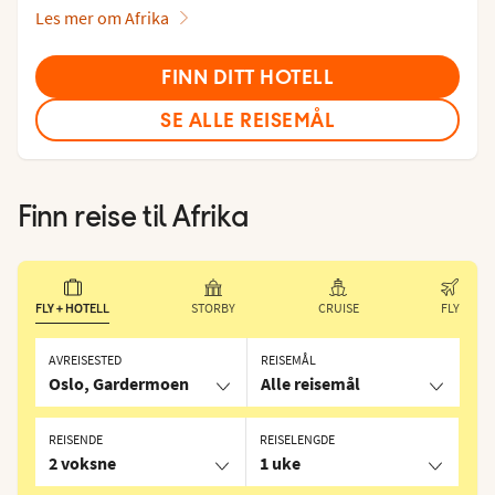
Les mer om Afrika
FINN DITT HOTELL
SE ALLE REISEMÅL
Finn reise til
Afrika
FLY + HOTELL
STORBY
CRUISE
FLY
AVREISESTED
REISEMÅL
Oslo, Gardermoen
Alle reisemål
REISENDE
REISELENGDE
2 voksne
1 uke