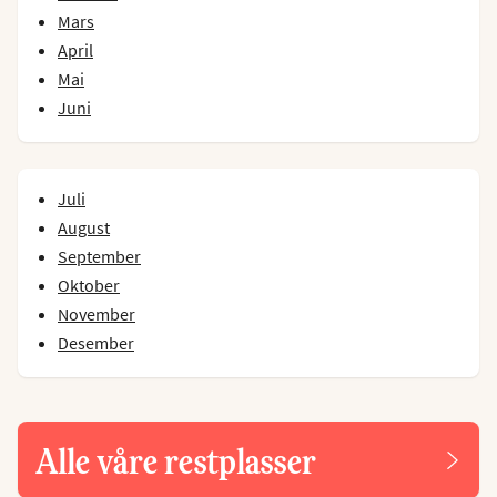
Mars
April
Mai
Juni
Juli
August
September
Oktober
November
Desember
Alle våre restplasser