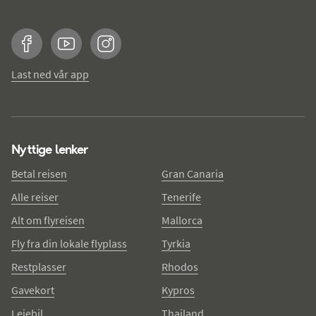
Facebook
YouTube
Instagram
Last ned vår app
Nyttige lenker
Betal reisen
Gran Canaria
Alle reiser
Tenerife
Alt om flyreisen
Mallorca
Fly fra din lokale flyplass
Tyrkia
Restplasser
Rhodos
Gavekort
Kypros
Leiebil
Thailand