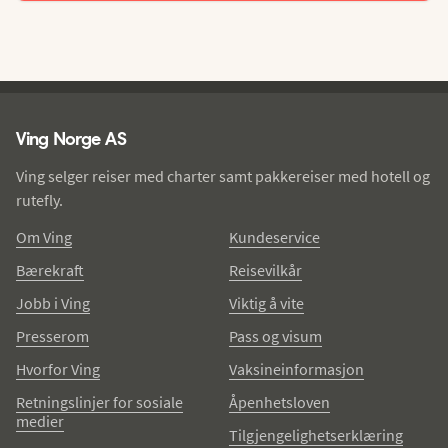
Ving - bunntekst
Ving Norge AS
Ving selger reiser med charter samt pakkereiser med hotell og
rutefly.
Om Ving
Kundeservice
Bærekraft
Reisevilkår
Jobb i Ving
Viktig å vite
Presserom
Pass og visum
Hvorfor Ving
Vaksineinformasjon
Retningslinjer for sosiale
Åpenhetsloven
medier
Tilgjengelighetserklæring