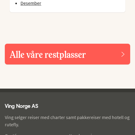
Desember
Alle våre restplasser
Ving - bunntekst
Ving Norge AS
Ving selger reiser med charter samt pakkereiser med hotell og
rutefly.