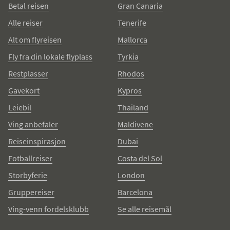
Betal reisen
Gran Canaria
Alle reiser
Tenerife
Alt om flyreisen
Mallorca
Fly fra din lokale flyplass
Tyrkia
Restplasser
Rhodos
Gavekort
Kypros
Leiebil
Thailand
Ving anbefaler
Maldivene
Reiseinspirasjon
Dubai
Fotballreiser
Costa del Sol
Storbyferie
London
Gruppereiser
Barcelona
Ving-venn fordelsklubb
Se alle reisemål