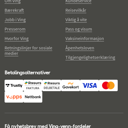
Om Ving
Kundeservice
Bærekraft
Reisevilkår
Jobb i Ving
Viktig å vite
Presserom
Pass og visum
Hvorfor Ving
Vaksineinformasjon
Retningslinjer for sosiale
Åpenhetsloven
medier
Tilgjengelighetserklæring
Betalingsalternativer
Få nyhetsbrev med Ving-venn-fordeler