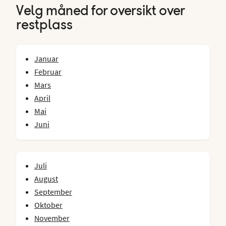
Velg måned for oversikt over
restplass
Januar
Februar
Mars
April
Mai
Juni
Juli
August
September
Oktober
November