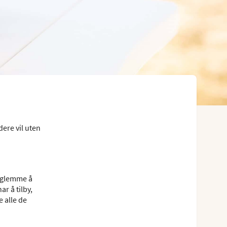
ere vil uten
r glemme å
ar å tilby,
 alle de