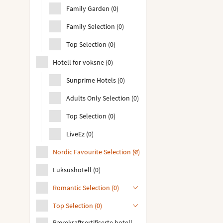
Family Garden
(
0
)
Family Selection
(
0
)
Top Selection
(
0
)
Hotell for voksne
(
0
)
Sunprime Hotels
(
0
)
Adults Only Selection
(
0
)
Top Selection
(
0
)
LiveEz
(
0
)
Nordic Favourite Selection
(
0
)
Luksushotell
(
0
)
Romantic Selection
(
0
)
Top Selection
(
0
)
Bærekraftsertifiserte hotell