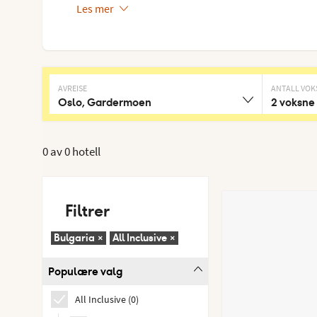
Les mer
AVREISE
ANTALL VOK
Oslo, Gardermoen
2 voksne
0 av
0 hotell
Filtrer
Bulgaria
×
All Inclusive
×
Populære valg
All Inclusive
(
0
)