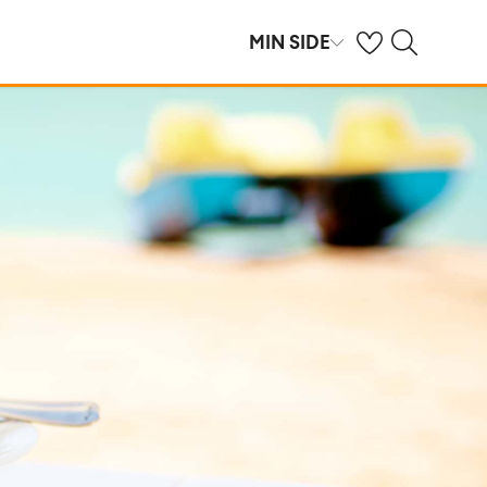
Se dine sparte hot
Søk på ving.no
MIN SIDE