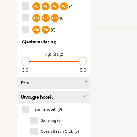
(
0
)
(
0
)
(
0
)
Gjestevurdering
3,0 til 5,0
3,0
5,0
Pris
Utvalgte hotell
Familiehotell
(
0
)
Sunwing
(
0
)
Ocean Beach Club
(
0
)