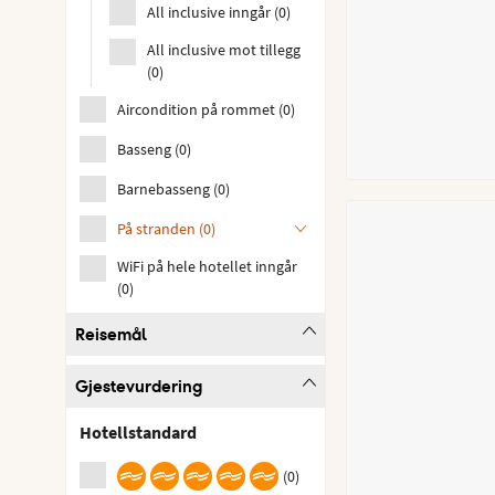
All inclusive inngår
(
0
)
All inclusive mot tillegg
(
0
)
Aircondition på rommet
(
0
)
Basseng
(
0
)
Barnebasseng
(
0
)
På stranden
(
0
)
WiFi på hele hotellet inngår
(
0
)
Reisemål
Gjestevurdering
Hotellstandard
(
0
)