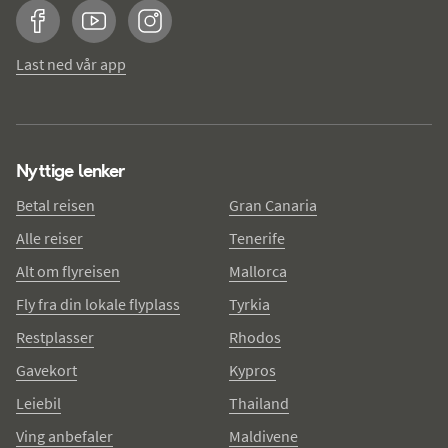
Facebook
YouTube
Instagram
Last ned vår app
Nyttige lenker
Betal reisen
Gran Canaria
Alle reiser
Tenerife
Alt om flyreisen
Mallorca
Fly fra din lokale flyplass
Tyrkia
Restplasser
Rhodos
Gavekort
Kypros
Leiebil
Thailand
Ving anbefaler
Maldivene