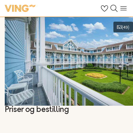
Se dine sparte h
Søk på ving.n
Meny
(
49
)
Vis bilder
Priser og bestilling