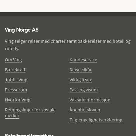
Ving - bunntekst
Ving Norge AS
Ving selger reiser med charter samt pakkereiser med hotell og
rutefly.
Om Ving
Kundeservice
Bærekraft
Reisevilkår
Jobb i Ving
Viktig å vite
Presserom
Pass og visum
Hvorfor Ving
Vaksineinformasjon
Retningslinjer for sosiale
Åpenhetsloven
medier
Tilgjengelighetserklæring
Betalingsalternativer