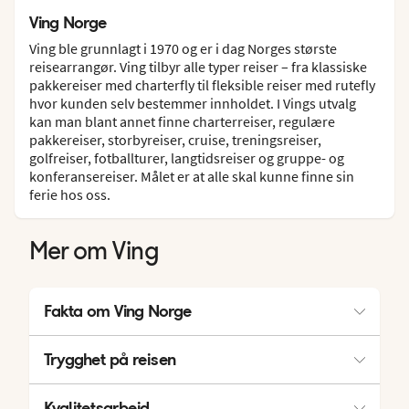
Ving Norge
Ving ble grunnlagt i 1970 og er i dag Norges største
reisearrangør. Ving tilbyr alle typer reiser – fra klassiske
pakkereiser med charterfly til fleksible reiser med rutefly
hvor kunden selv bestemmer innholdet. I Vings utvalg
kan man blant annet finne charterreiser, regulære
pakkereiser, storbyreiser, cruise, treningsreiser,
golfreiser, fotballturer, langtidsreiser og gruppe- og
konferansereiser. Målet er at alle skal kunne finne sin
ferie hos oss.
Mer om Ving
Fakta om Ving Norge
Vings historie
Trygghet på reisen
Nordic Leisure Travel Group
Derfor Ving
Kvalitetsarbeid