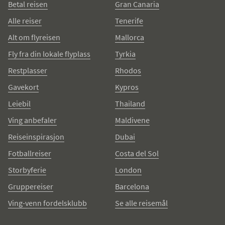
Betal reisen
Gran Canaria
Alle reiser
Tenerife
Alt om flyreisen
Mallorca
Fly fra din lokale flyplass
Tyrkia
Restplasser
Rhodos
Gavekort
Kypros
Leiebil
Thailand
Ving anbefaler
Maldivene
Reiseinspirasjon
Dubai
Fotballreiser
Costa del Sol
Storbyferie
London
Gruppereiser
Barcelona
Ving-venn fordelsklubb
Se alle reisemål