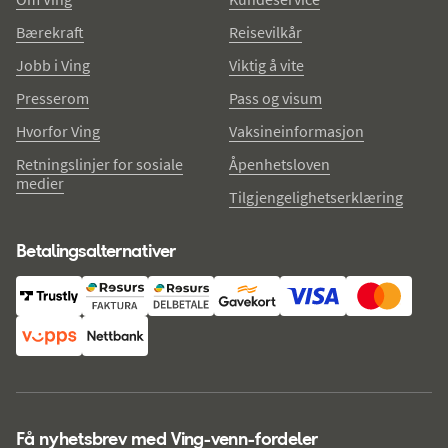
Bærekraft
Reisevilkår
Jobb i Ving
Viktig å vite
Presserom
Pass og visum
Hvorfor Ving
Vaksineinformasjon
Retningslinjer for sosiale
Åpenhetsloven
medier
Tilgjengelighetserklæring
Betalingsalternativer
Få nyhetsbrev med Ving-venn-fordeler