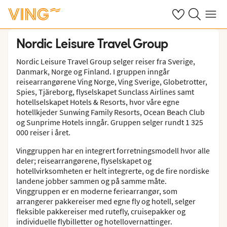
Se dine sparte h
Søk på ving.n
Meny
Nordic Leisure Travel Group
Nordic Leisure Travel Group selger reiser fra Sverige,
Danmark, Norge og Finland. I gruppen inngår
reisearrangørene Ving Norge, Ving Sverige, Globetrotter,
Spies, Tjäreborg, flyselskapet Sunclass Airlines samt
hotellselskapet Hotels & Resorts, hvor våre egne
hotellkjeder Sunwing Family Resorts, Ocean Beach Club
og Sunprime Hotels inngår. Gruppen selger rundt 1 325
000 reiser i året.
Vinggruppen har en integrert forretningsmodell hvor alle
deler; reisearrangørene, flyselskapet og
hotellvirksomheten er helt integrerte, og de fire nordiske
landene jobber sammen og på samme måte.
Vinggruppen er en moderne feriearrangør, som
arrangerer pakkereiser med egne fly og hotell, selger
fleksible pakkereiser med rutefly, cruisepakker og
individuelle flybilletter og hotellovernattinger.