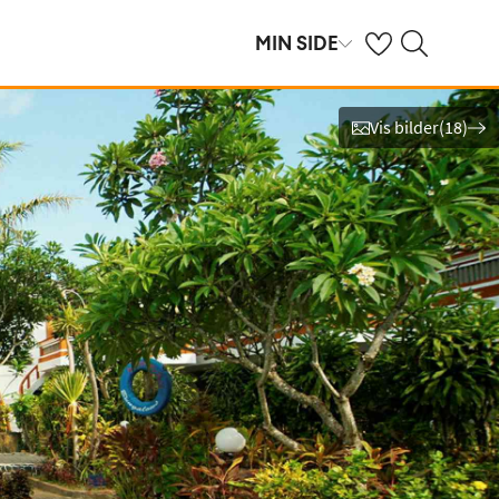
Se dine sparte hot
Søk på ving.no
MIN SIDE
Vis bilder
(
18
)