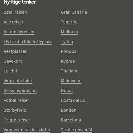
Nyttige lenker
Betal reisen
Gran Canaria
Alle reiser
Tenerife
Alt om flyreisen
Mallorca
Fly fra din lokale flyplass
Tyrkia
Restplasser
Rhodos
Gavekort
Kypros
Leiebil
Thailand
Ving anbefaler
Maldivene
Reiseinspirasjon
Dubai
Fotballreiser
Costa del Sol
Storbyferie
London
Gruppereiser
Barcelona
Ving-venn fordelsklubb
Se alle reisemål