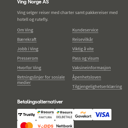
Ving Norge AS
Ving selger reiser med charter samt pakkereiser med
hotell og rutefly.
Om Ving
Kundeservice
Bærekraft
Reisevilkår
Jobb i Ving
Viktig å vite
Presserom
Pass og visum
Hvorfor Ving
Vaksineinformasjon
Retningslinjer for sosiale
Åpenhetsloven
medier
Tilgjengelighetserklæring
Betalingsalternativer