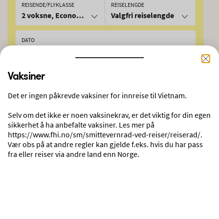
REISENDE/FLYKLASSE
REISELENGDE
2 voksne, Economy
Valgfri reiselengde
DATO
05.09.2026
08.09.2026
Vaksiner
SØK
Det er ingen påkrevde vaksiner for innreise til Vietnam.
Selv om det ikke er noen vaksinekrav, er det viktig for din egen
Derfor skal du reise med Ving
sikkerhet å ha anbefalte vaksiner. Les mer på
https://www.fhi.no/sm/smittevernrad-ved-reiser/reiserad/.
INGEN UVENTEDE DRIVSTOFFTILLEGG
Vær obs på at andre regler kan gjelde f.eks. hvis du har pass
Ingen ekstra avgifter påløper i etterkant. Reisene våre går som planlagt.
fra eller reiser via andre land enn Norge.
Utforsk reisemålene våre