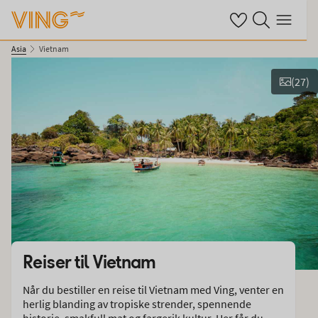
Se dine sparte hot
Søk på ving.no
Meny
Asia
Vietnam
(
27
)
Vis bilder
Reiser til
Vietnam
Når du bestiller en reise til Vietnam med Ving, venter en
herlig blanding av tropiske strender, spennende
historie, smakfull mat og fargerik kultur. Her får du