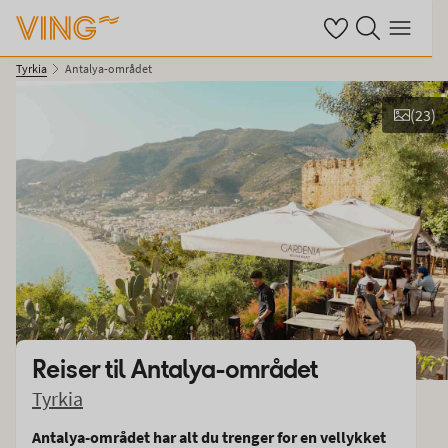
Se dine sparte hot
Søk på ving.no
Meny
Tyrkia
Antalya-området
(
23
)
Se bilder og film
Reiser til
Antalya-området
Tyrkia
Antalya-området har alt du trenger for en vellykket