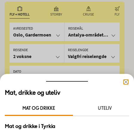
FLY + HOTELL
STORBY
CRUISE
FLY
AVREISESTED
REISEMÅL
Oslo, Gardermoen
Antalya-området, Tyrkia
REISENDE
REISELENGDE
2 voksne
Valgfri reiselengde
DATO
10.08.2026
13.08.2026
Mat, drikke og uteliv
SØK
MAT OG DRIKKE
UTELIV
Derfor skal du reise med Ving
Mat og drikke i Tyrkia
INGEN UVENTEDE DRIVSTOFFTILLEGG