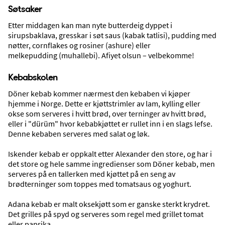
Søtsaker
Etter middagen kan man nyte butterdeig dyppet i
sirupsbaklava, gresskar i søt saus (kabak tatlisi), pudding med
nøtter, cornflakes og rosiner (ashure) eller
melkepudding (muhallebi). Afiyet olsun – velbekomme!
Mat, drikke og uteliv
Kebabskolen
Döner kebab kommer nærmest den kebaben vi kjøper
hjemme i Norge. Dette er kjøttstrimler av lam, kylling eller
okse som serveres i hvitt brød, over terninger av hvitt brød,
eller i "dürüm" hvor kebabkjøttet er rullet inn i en slags lefse.
Denne kebaben serveres med salat og løk.
Iskender kebab er oppkalt etter Alexander den store, og har i
det store og hele samme ingredienser som Döner kebab, men
serveres på en tallerken med kjøttet på en seng av
brødterninger som toppes med tomatsaus og yoghurt.
Shopping
Adana kebab er malt oksekjøtt som er ganske sterkt krydret.
Det grilles på spyd og serveres som regel med grillet tomat
eller paprika.