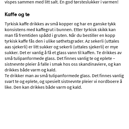
vispes sammen med litt salt. En god tørsteslukker i varmen!
Aktiviteter og severdigheter
Kaffe og te
Tyrkisk kaffe drikkes av små kopper og har en ganske tykk
konsistens med kaffegrut i bunnen. Etter tyrkisk skikk kan
man få fremtiden spådd i gruten. Når du bestiller en kopp
tyrkisk kaffe fås den i ulike søthetsgrader. Az sekerli (uttales
aas sjekerli) er litt sukker og sekerli (uttales sjekerli) er mye
sukker. Det er vanlig å få et glass vann til kaffen. Te drikkes av
små tulipanformede glass. Det finnes vanlig te og eplete –
sistnevnte pleier å falle i smak hos oss skandinaviere, og kan
drikkes både varm og kald.
Te drikker man av små tulipanformede glass. Det finnes vanlig
svart te og eplete, og spesielt sistnevnte pleier vi nordboere å
like. Den kan drikkes både varm og kald.
Hvordan du tar deg rundt