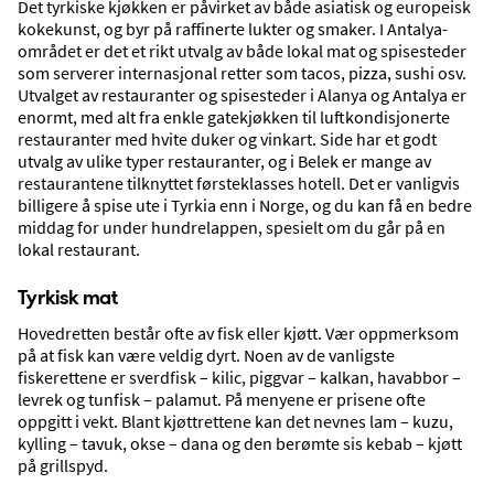
Det tyrkiske kjøkken er påvirket av både asiatisk og europeisk
Ingen ekstra avgifter påløper i etterkant. Reisene våre går som planlagt.
kokekunst, og byr på raffinerte lukter og smaker. I Antalya-
området er det et rikt utvalg av både lokal mat og spisesteder
som serverer internasjonal retter som tacos, pizza, sushi osv.
Utvalget av restauranter og spisesteder i Alanya og Antalya er
enormt, med alt fra enkle gatekjøkken til luftkondisjonerte
restauranter med hvite duker og vinkart. Side har et godt
utvalg av ulike typer restauranter, og i Belek er mange av
restaurantene tilknyttet førsteklasses hotell. Det er vanligvis
billigere å spise ute i Tyrkia enn i Norge, og du kan få en bedre
middag for under hundrelappen, spesielt om du går på en
lokal restaurant.
Tyrkisk mat
Strender
Hovedretten består ofte av fisk eller kjøtt. Vær oppmerksom
på at fisk kan være veldig dyrt. Noen av de vanligste
fiskerettene er sverdfisk – kilic, piggvar – kalkan, havabbor –
levrek og tunfisk – palamut. På menyene er prisene ofte
oppgitt i vekt. Blant kjøttrettene kan det nevnes lam – kuzu,
kylling – tavuk, okse – dana og den berømte sis kebab – kjøtt
på grillspyd.