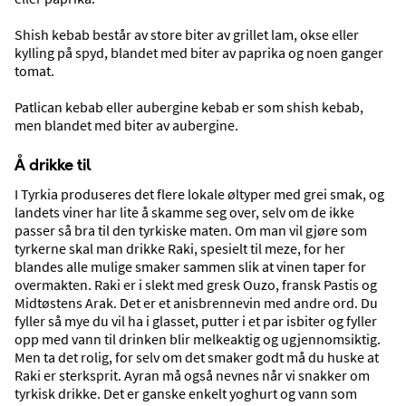
Shish kebab består av store biter av grillet lam, okse eller
kylling på spyd, blandet med biter av paprika og noen ganger
tomat.
Patlican kebab eller aubergine kebab er som shish kebab,
men blandet med biter av aubergine.
Å drikke til
I Tyrkia produseres det flere lokale øltyper med grei smak, og
Sport og trening
landets viner har lite å skamme seg over, selv om de ikke
passer så bra til den tyrkiske maten. Om man vil gjøre som
tyrkerne skal man drikke Raki, spesielt til meze, for her
blandes alle mulige smaker sammen slik at vinen taper for
overmakten. Raki er i slekt med gresk Ouzo, fransk Pastis og
Midtøstens Arak. Det er et anisbrennevin med andre ord. Du
fyller så mye du vil ha i glasset, putter i et par isbiter og fyller
opp med vann til drinken blir melkeaktig og ugjennomsiktig.
Men ta det rolig, for selv om det smaker godt må du huske at
Raki er sterksprit. Ayran må også nevnes når vi snakker om
tyrkisk drikke. Det er ganske enkelt yoghurt og vann som