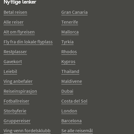
Nyttige lenker
Betal reisen
Gran Canaria
Alle reiser
Tenerife
Alt om flyreisen
Mallorca
Fly fra din lokale flyplass
Tyrkia
Restplasser
Rhodos
Gavekort
Kypros
Leiebil
Thailand
Ving anbefaler
Maldivene
Reiseinspirasjon
Dubai
Fotballreiser
Costa del Sol
Storbyferie
London
Gruppereiser
Barcelona
Ving-venn fordelsklubb
Se alle reisemål