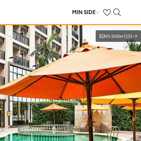
Se dine sparte hot
Søk på ving.no
MIN SIDE
Vis bilder
(
15
)