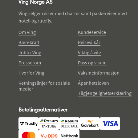
Ving Norge AS
Ving selger reiser med charter samt pakkereiser med
hotell og rutefly.
Om Ving
Kundeservice
Bærekraft
Reisevilkår
Jobb i Ving
Viktig å vite
Presserom
Pass og visum
Hvorfor Ving
Vaksineinformasjon
Retningslinjer for sosiale
Åpenhetsloven
medier
Tilgjengelighetserklæring
Betalingsalternativer