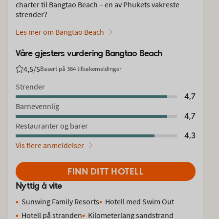
charter til Bangtao Beach – en av Phukets vakreste
strender?
Les mer om Bangtao Beach
Våre gjesters vurdering Bangtao Beach
4,5
/5
Basert på 364 tilbakemeldinger
Vurdering fra Vings gjester: 4.5/5
Strender
4,7
Barnevennlig
4,7
Restauranter og barer
4,3
Vis flere anmeldelser
FINN DITT HOTELL
Nyttig å vite
Sunwing Family Resorts
Hotell med Swim Out
Hotell på stranden
Kilometerlang sandstrand