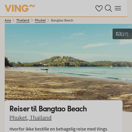
Se dine sparte hot
Søk på ving.no
Meny
Asia
Thailand
Phuket
Bangtao Beach
(
27
)
Vis bilder
Reiser til
Bangtao Beach
Phuket
,
Thailand
Hvorfor ikke bestille en behagelig reise med Vings