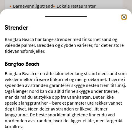
Barnevennlig strand
Lokale restauranter
Strender
Finn reise til
Bangtao Beach
Bangtao Beach har lange strender med finkornet sand og
vaiende palmer. Bredden og dybden varierer, for det er store
tidevannsforskjeller.
FLY + HOTELL
STORBY
CRUISE
FLY
Bangtao Beach
AVREISESTED
REISEMÅL
Bangtao Beach er en åtte kilometer lang strand med sand som
Oslo, Gardermoen
Bangtao Beach, Thailand
veksler mellom å være finkornet og mer grovkornet. Trærne i
sydenden av stranden garanterer skygge nesten frem til lunsj.
REISENDE/FLYKLASSE
REISELENGDE
Også lenger nord kan du alltid finne skygge under trærne,
2 voksne, Economy
Valgfri reiselengde
men da må du et stykke opp fra vannkanten. Det er ikke
spesielt langgrunt her – bare et par meter ute rekker vannet
deg til livet. Noen deler av stranden er likevel litt mer
DATO
langgrunne. De beste snorklemulighetene finner du ved
10.08.2026
13.08.2026
nordenden av stranden, hvor det ligger et lite, men fargerikt
korallrev.
SØK