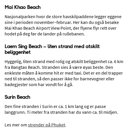
Mai Khao Beach
Nasjonalparken hvor de store havskilpaddene legger eggene
sine i perioden november–februar. Her kan du også besøke
Om
Bangtao Beach
Mai Khao Beach Airport View Point, der flyene flyr rett over
hodet på deg før de lander på rullebanen.
Laem Sing Beach – liten strand med atskilt
beliggenhet
Hyggelig, liten strand med rolig og atskilt beliggenhet ca. 6 km
fra Bangtao Beach. Stranden sies å være øyas beste. Den
enkleste måten å komme hit er med taxi. Det er en del trapper
ned til stranden, så den passer ikke for barnevogner eller
badegjester som har vondt for å gå.
Surin Beach
Strender
Den fine stranden i Surin er ca. 1 km lang og er passe
langgrunn. Ti meter fra stranden har du vann ca. til midjen.
Les mer om
strender på Phuket
.