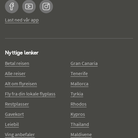
Facebook
YouTube
Instagram
Last ned vår app
Nyttige lenker
Betal reisen
Gran Canaria
Alle reiser
Tenerife
Alt om flyreisen
Mallorca
Fly fra din lokale flyplass
Tyrkia
Restplasser
Rhodos
Gavekort
Kypros
Leiebil
Thailand
Ving anbefaler
Maldivene