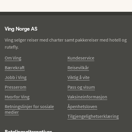
Ving - bunntekst
Ving Norge AS
Ving selger reiser med charter samt pakkereiser med hotell og
rutefly.
Om Ving
Kundeservice
Bærekraft
Reisevilkår
Jobb i Ving
Viktig å vite
Presserom
Pass og visum
Hvorfor Ving
Vaksineinformasjon
Retningslinjer for sosiale
Åpenhetsloven
medier
Tilgjengelighetserklæring
Betalingsalternativer