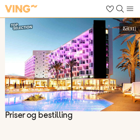
Se dine sparte h
Søk på ving.n
Meny
(
31
)
Vis bilder
Priser og bestilling