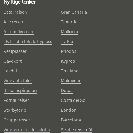
Nyttige lenker
Betal reisen
Gran Canaria
Alle reiser
Tenerife
Alt om flyreisen
Mallorca
Fly fra din lokale flyplass
Tyrkia
Restplasser
Rhodos
Gavekort
Kypros
Leiebil
Thailand
Ving anbefaler
Maldivene
Reiseinspirasjon
Dubai
Fotballreiser
Costa del Sol
Storbyferie
London
Gruppereiser
Barcelona
Ving-venn fordelsklubb
Se alle reisemål