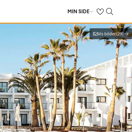
Se dine sparte hot
Søk på ving.no
MIN SIDE
Vis bilder
(
29
)