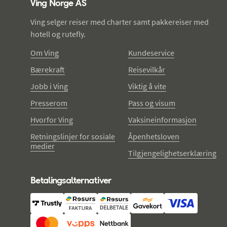
Ving Norge AS
Ving selger reiser med charter samt pakkereiser med
hotell og rutefly.
Om Ving
Kundeservice
Bærekraft
Reisevilkår
Jobb i Ving
Viktig å vite
Presserom
Pass og visum
Hvorfor Ving
Vaksineinformasjon
Retningslinjer for sosiale
Åpenhetsloven
medier
Tilgjengelighetserklæring
Betalingsalternativer