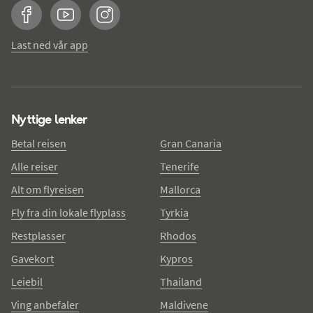
Facebook
YouTube
Instagram
Last ned vår app
Nyttige lenker
Betal reisen
Gran Canaria
Alle reiser
Tenerife
Alt om flyreisen
Mallorca
Fly fra din lokale flyplass
Tyrkia
Restplasser
Rhodos
Gavekort
Kypros
Leiebil
Thailand
Ving anbefaler
Maldivene