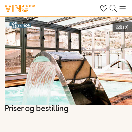
Se dine sparte h
Søk på ving.n
Meny
(
18
)
Vis bilder
Priser og bestilling