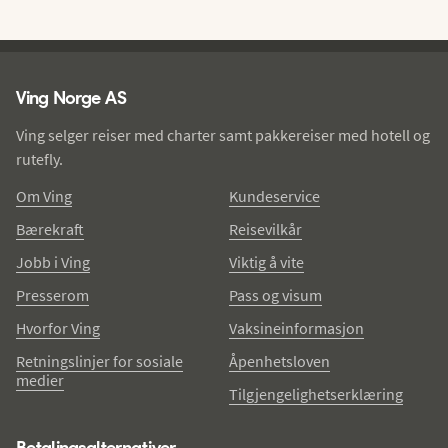
Ving - bunntekst
Ving Norge AS
Ving selger reiser med charter samt pakkereiser med hotell og
rutefly.
Om Ving
Kundeservice
Bærekraft
Reisevilkår
Jobb i Ving
Viktig å vite
Presserom
Pass og visum
Hvorfor Ving
Vaksineinformasjon
Retningslinjer for sosiale
Åpenhetsloven
medier
Tilgjengelighetserklæring
Betalingsalternativer