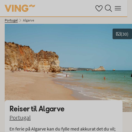
Se dine sparte hot
Søk på ving.no
Meny
Portugal
Algarve
(
30
)
Vis bilder
Reiser til
Algarve
Portugal
En ferie på Algarve kan du fylle med akkurat det du vil;