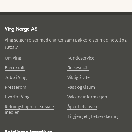
Ving - bunntekst
Ving Norge AS
Ving selger reiser med charter samt pakkereiser med hotell og
rutefly.
Om Ving
Kundeservice
Bærekraft
Reisevilkår
Jobb i Ving
Viktig å vite
Presserom
Pass og visum
Hvorfor Ving
Vaksineinformasjon
Retningslinjer for sosiale
Åpenhetsloven
medier
Tilgjengelighetserklæring
Betalingsalternativer