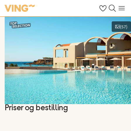
Se dine sparte h
Søk på ving.n
Meny
(
57
)
Se bilder og film
Priser og bestilling