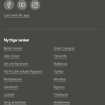
Facebook
YouTube
Instagram
Last ned vår app
Nyttige lenker
Betal reisen
Gran Canaria
Alle reiser
Tenerife
Alt om flyreisen
Mallorca
Fly fra din lokale flyplass
Tyrkia
Restplasser
Rhodos
Gavekort
Kypros
Leiebil
Thailand
Ving anbefaler
Maldivene